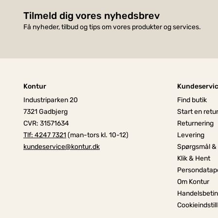
Tilmeld dig vores nyhedsbrev
Få nyheder, tilbud og tips om vores produkter og services.
Kontur
Kundeservi
Industriparken 20
Find butik
7321 Gadbjerg
Start en retu
CVR: 31571634
Returnering
Tlf: 4247 7321
(man-tors kl. 10-12)
Levering
kundeservice@kontur.dk
Spørgsmål &
Klik & Hent
Persondatapo
Om Kontur
Handelsbetin
Cookieindstil