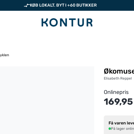
KØB LOKALT. BYT I +60 BUTIKKER
yklen
Økomuse
Elisabeth Reppel
Onlinepris
169,95
Få varen lev
På lager onli