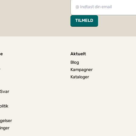
TILMELD
ce
Aktuelt
Blog
r
Kampagner
Kataloger
 Svar
litik
gelser
linger