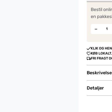
Bestil onli
en pakkes
−
KLIK OG HEN
KØB LOKALT.
FRI FRAGT 
Beskrivelse
Detaljer