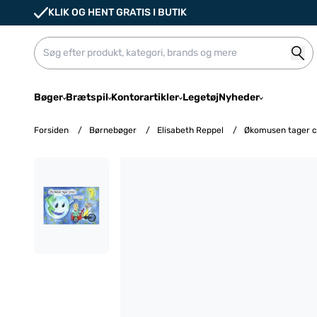
KLIK OG HENT GRATIS I BUTIK
Bøger
Brætspil
Kontorartikler
Legetøj
Nyheder
Forsiden
/
Børnebøger
/
Elisabeth Reppel
/
Økomusen tager c