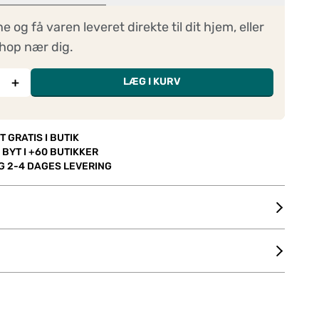
ne og få varen leveret direkte til dit hjem, eller
hop nær dig.
+
LÆG I KURV
T GRATIS I BUTIK
 BYT I +60 BUTIKKER
OG 2-4 DAGES LEVERING