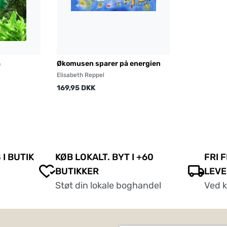
a
Økomusen sparer på energien
Elisabeth Reppel
169,95 DKK
 I BUTIK
KØB LOKALT. BYT I +60
FRI 
BUTIKKER
LEVE
Støt din lokale boghandel
Ved 