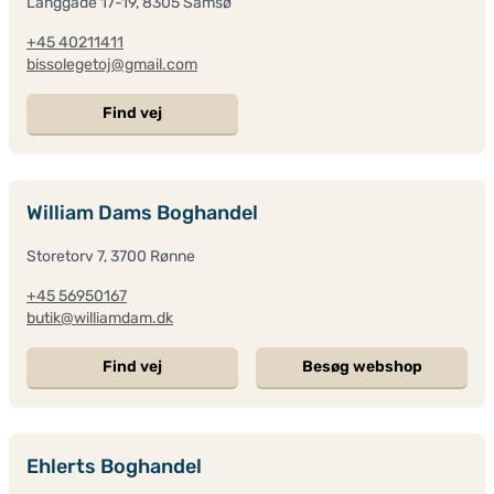
Langgade 17-19, 8305 Samsø
+45 40211411
bissolegetoj@gmail.com
Find vej
William Dams Boghandel
Storetorv 7, 3700 Rønne
+45 56950167
butik@williamdam.dk
Find vej
Besøg webshop
Ehlerts Boghandel