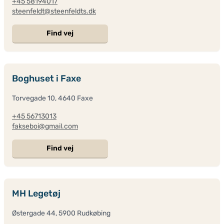
+45 58194017
steenfeldt@steenfeldts.dk
Find vej
Boghuset i Faxe
Torvegade 10, 4640 Faxe
+45 56713013
fakseboi@gmail.com
Find vej
MH Legetøj
Østergade 44, 5900 Rudkøbing