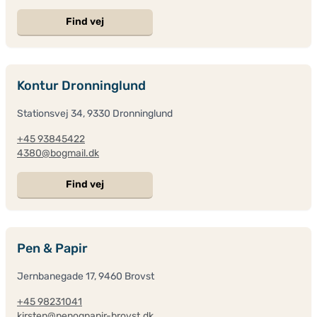
Find vej
Kontur Dronninglund
Stationsvej 34, 9330 Dronninglund
+45 93845422
4380@bogmail.dk
Find vej
Pen & Papir
Jernbanegade 17, 9460 Brovst
+45 98231041
kirsten@penogpapir-brovst.dk