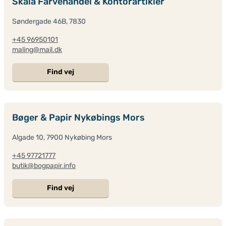
Skala Farvehandel & Kontorartikler
Søndergade 46B, 7830
+45 96950101
maling@mail.dk
Find vej
Bøger & Papir Nykøbings Mors
Algade 10, 7900 Nykøbing Mors
+45 97721777
butik@bogpapir.info
Find vej