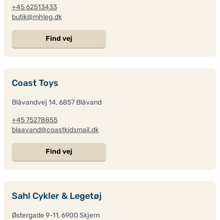
+45 62513433
butik@mhleg.dk
Find vej
Coast Toys
Blåvandvej 14, 6857 Blåvand
+45 75278855
blaavand@coastkidsmail.dk
Find vej
Sahl Cykler & Legetøj
Østergade 9-11, 6900 Skjern