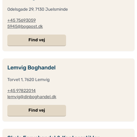
Odelsgade 29, 7130 Juelsminde
+45 75693059
5945@bogpost.dk
Find vej
Lemvig Boghandel
Torvet 1, 7620 Lemvig
+45 97822014
lemvig@dinboghandel.dk
Find vej