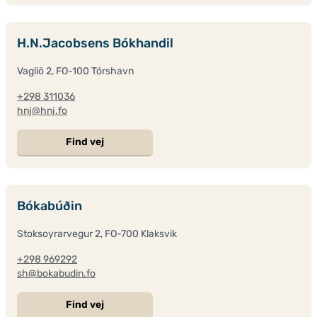
H.N.Jacobsens Bókhandil
Vagliö 2, FO-100 Tórshavn
+298 311036
hnj@hnj.fo
Find vej
Bókabúðin
Stoksoyrarvegur 2, FO-700 Klaksvik
+298 969292
sh@bokabudin.fo
Find vej