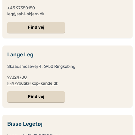
+45 97350150
leg@sahl-skjern.dk
Find vej
Lange Leg
Skaadsmosevej 4, 6950 Ringkøbing
97324700
kk479butik@kop-kande.dk
Find vej
Bissø Legetøj