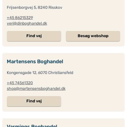
Frijsenborgvej 5, 8240 Risskov
+45 86215329
veri@dinboghandel.dk
Find vej
Besøg webshop
Martensens Boghandel
Kongensgade 12, 6070 Christiansfeld
+45 74561320
shop@martensensboghandel.dk
Find vej
Varmings Boghandel