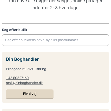
kan have alle bøger der sælges online på lager
indenfor 2-3 hverdage.
Leaflet
|
© OpenStreetMap contributors
+
Søg efter butik
−
Din Boghandler
Bredgade 21, 7160 Tørring
+45 50527160
mail@dinboghandler.dk
Find vej