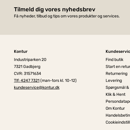
Tilmeld dig vores nyhedsbrev
Få nyheder, tilbud og tips om vores produkter og services.
Kontur
Kundeservi
Industriparken 20
Find butik
7321 Gadbjerg
Start en retu
CVR: 31571634
Returnering
Tlf: 4247 7321
(man-tors kl. 10-12)
Levering
kundeservice@kontur.dk
Spørgsmål &
Klik & Hent
Persondatapo
Om Kontur
Handelsbetin
Cookieindstil