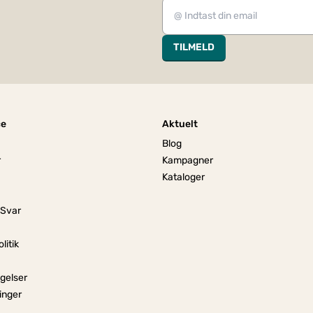
TILMELD
ce
Aktuelt
Blog
r
Kampagner
Kataloger
 Svar
litik
gelser
linger