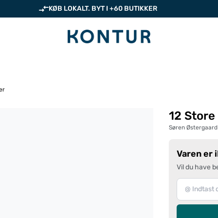
KØB LOKALT. BYT I +60 BUTIKKER
er
12 Store
Søren Østergaard
Varen er 
Vil du have b