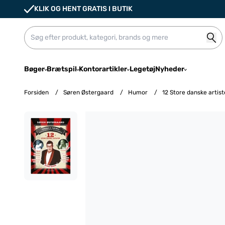
KLIK OG HENT GRATIS I BUTIK
Bøger
Brætspil
Kontorartikler
Legetøj
Nyheder
Forsiden
/
Søren Østergaard
/
Humor
/
12 Store danske artist