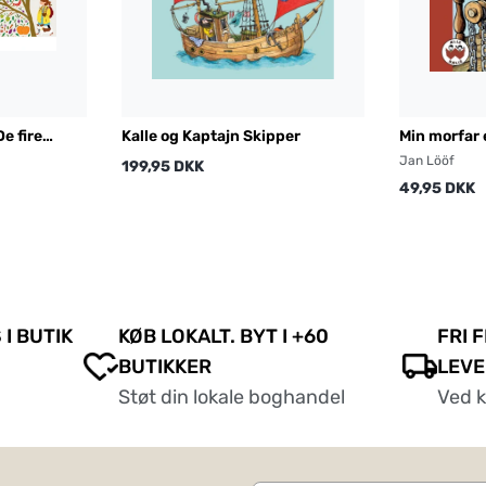
e fire
Kalle og Kaptajn Skipper
Min morfar 
Jan Lööf
199,95 DKK
49,95 DKK
 I BUTIK
KØB LOKALT. BYT I +60
FRI 
BUTIKKER
LEVE
Støt din lokale boghandel
Ved 