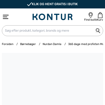
KLIK OG HENT GRATIS I BUTIK
Find butik
Kurv
Forsiden
/
Børnebøger
/
Nurdan Damla
/
365 dage med profeten M