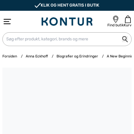
KLIK OG HENT GRATIS I BUTIK
Find butik
Kurv
Forsiden
/
Anna Eckhoff
/
Biografier og Erindringer
/
A New Beginnin