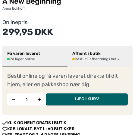
A New Beginning
Anna Eckhoff
Onlinepris
299,95 DKK
Få varen leveret
Afhent i butik
På lager online
Bestil til afhentning i butik
Bestil online og få varen leveret direkte til dit
hjem, eller en pakkeshop nær dig.
−
+
LÆG I KURV
KLIK OG HENT GRATIS I BUTIK
KØB LOKALT. BYT I +60 BUTIKKER
FRI FRAGT OG 2-4 DAGES LEVERING