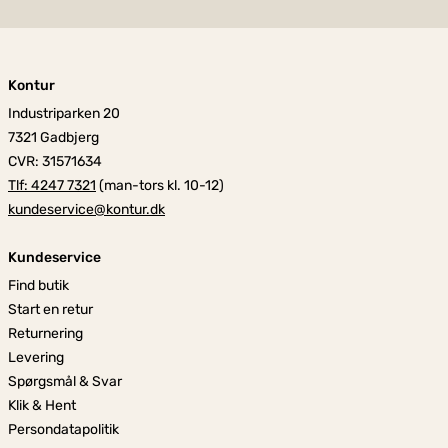
Kontur
Industriparken 20
7321 Gadbjerg
CVR: 31571634
Tlf: 4247 7321
(man-tors kl. 10-12)
kundeservice@kontur.dk
Kundeservice
Find butik
Start en retur
Returnering
Levering
Spørgsmål & Svar
Klik & Hent
Persondatapolitik