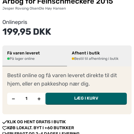
Årbog for Feinschmeckere 2015
Jesper Rovsing Olsen
Ole Høy Hansen
Onlinepris
199,95 DKK
Få varen leveret
Afhent i butik
På lager online
Bestil til afhentning i butik
Bestil online og få varen leveret direkte til dit
hjem, eller en pakkeshop nær dig.
−
+
LÆG I KURV
KLIK OG HENT GRATIS I BUTIK
KØB LOKALT. BYT I +60 BUTIKKER
FRI FRAGT OG 2-4 DAGES LEVERING