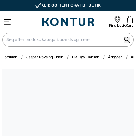
KLIK OG HENT GRATIS I BUTIK
Find butik
Kurv
Forsiden
/
Jesper Rovsing Olsen
/
Ole Høy Hansen
/
Årbøger
/
År