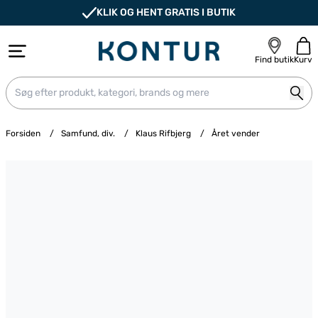
KLIK OG HENT GRATIS I BUTIK
Find butik
Kurv
Forsiden
/
Samfund, div.
/
Klaus Rifbjerg
/
Året vender