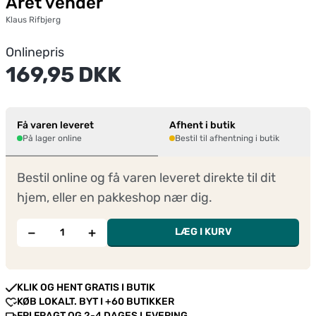
Året vender
Klaus Rifbjerg
Onlinepris
169,95 DKK
Få varen leveret
Afhent i butik
På lager online
Bestil til afhentning i butik
Bestil online og få varen leveret direkte til dit
hjem, eller en pakkeshop nær dig.
−
+
LÆG I KURV
KLIK OG HENT GRATIS I BUTIK
KØB LOKALT. BYT I +60 BUTIKKER
FRI FRAGT OG 2-4 DAGES LEVERING