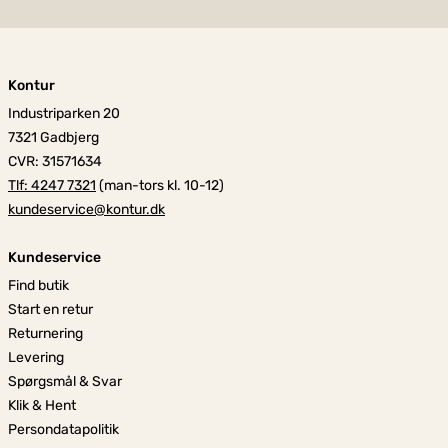
Kontur
Industriparken 20
7321 Gadbjerg
CVR: 31571634
Tlf: 4247 7321
(man-tors kl. 10-12)
kundeservice@kontur.dk
Kundeservice
Find butik
Start en retur
Returnering
Levering
Spørgsmål & Svar
Klik & Hent
Persondatapolitik