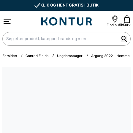
KLIK OG HENT GRATIS I BUTIK
Find butik
Kurv
Forsiden
/
Conrad Fields
/
Ungdomsbøger
/
Årgang 2022 - Hemmelig