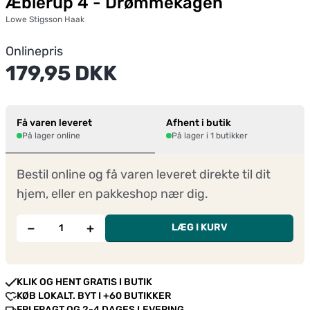
Æblerup 4 - Drømmekagen
Lowe Stigsson Haak
Onlinepris
179,95 DKK
Få varen leveret
Afhent i butik
På lager online
På lager i 1 butikker
Bestil online og få varen leveret direkte til dit
hjem, eller en pakkeshop nær dig.
−
+
LÆG I KURV
KLIK OG HENT GRATIS I BUTIK
KØB LOKALT. BYT I +60 BUTIKKER
FRI FRAGT OG 2-4 DAGES LEVERING