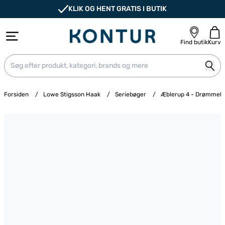
KLIK OG HENT GRATIS I BUTIK
Find butik
Kurv
Forsiden
/
Lowe Stigsson Haak
/
Seriebøger
/
Æblerup 4 - Drømmek