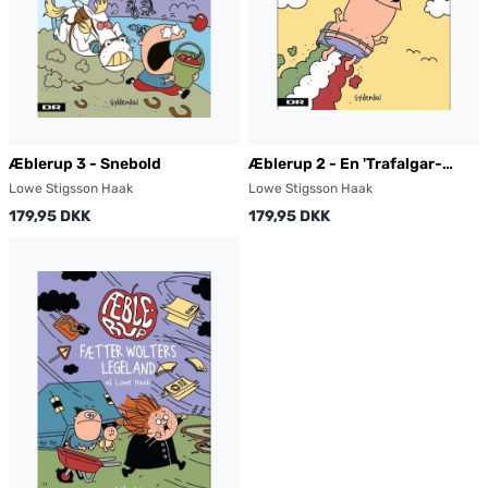
Æblerup 3 - Snebold
Æblerup 2 - En 'Trafalgar-
pizza' tak!
Lowe Stigsson Haak
Lowe Stigsson Haak
179,95 DKK
179,95 DKK