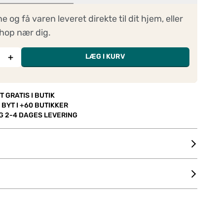
ne og få varen leveret direkte til dit hjem, eller
hop nær dig.
+
LÆG I KURV
T GRATIS I BUTIK
 BYT I +60 BUTIKKER
OG 2-4 DAGES LEVERING