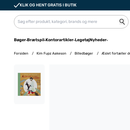
KLIK OG HENT GRATIS I BUTIK
Bøger
Brætspil
Kontorartikler
Legetøj
Nyheder
Forsiden
/
Kim Fupz Aakeson
/
Billedbøger
/
Æslet fortæller d