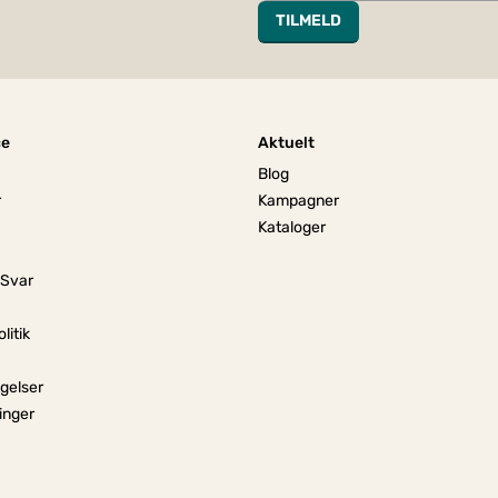
TILMELD
ce
Aktuelt
Blog
r
Kampagner
Kataloger
 Svar
litik
gelser
linger