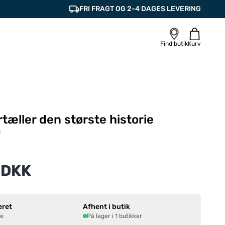
FRI FRAGT OG 2-4 DAGES LEVERING
Find butik
Kurv
rtæller den største historie
n
 DKK
eret
Afhent i butik
ne
På lager i 1 butikker