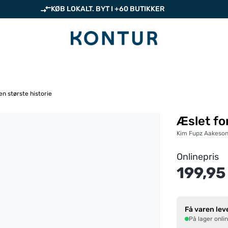
KØB LOKALT. BYT I +60 BUTIKKER
en største historie
Æslet fo
Kim Fupz Aakeso
Onlinepris
199,95
Få varen lev
På lager onli