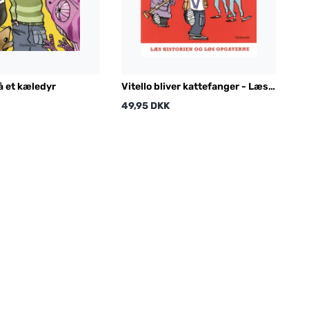
få et kæledyr
Vitello bliver kattefanger - Læs
historien og løs opgaverne
49,95 DKK