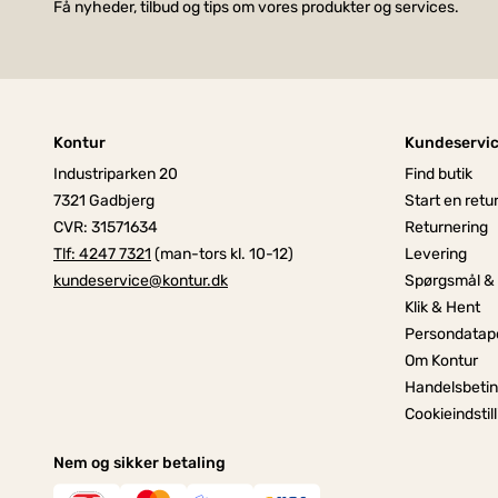
Få nyheder, tilbud og tips om vores produkter og services.
Kontur
Kundeservi
Industriparken 20
Find butik
7321 Gadbjerg
Start en retu
CVR: 31571634
Returnering
Tlf: 4247 7321
(man-tors kl. 10-12)
Levering
kundeservice@kontur.dk
Spørgsmål &
Klik & Hent
Persondatapo
Om Kontur
Handelsbetin
Cookieindstil
Nem og sikker betaling