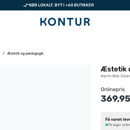
KØB LOKALT. BYT I +60 BUTIKKER
/
Æstetik og pædagogik
Æstetik
Martin Blok Joha
Onlinepris
369,95
Få varen lev
På lager onli