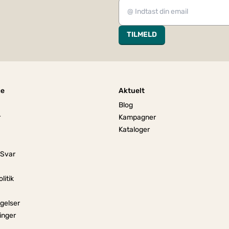
TILMELD
ce
Aktuelt
Blog
r
Kampagner
Kataloger
 Svar
litik
gelser
linger