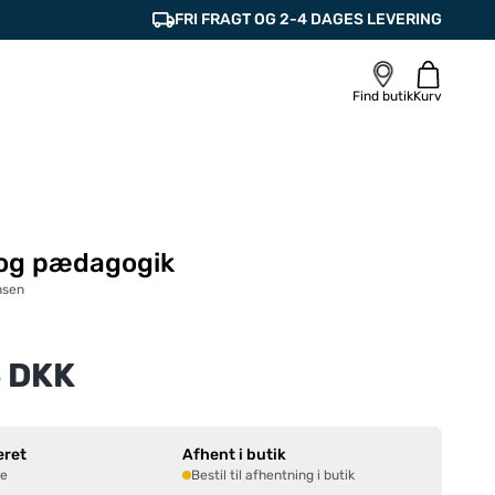
FRI FRAGT OG 2-4 DAGES LEVERING
Find butik
Kurv
 og pædagogik
nsen
 DKK
eret
Afhent i butik
ne
Bestil til afhentning i butik