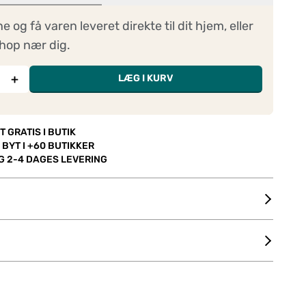
ne og få varen leveret direkte til dit hjem, eller
hop nær dig.
+
LÆG I KURV
T GRATIS I BUTIK
 BYT I +60 BUTIKKER
OG 2-4 DAGES LEVERING