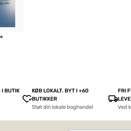
se
 I BUTIK
KØB LOKALT. BYT I +60
FRI 
BUTIKKER
LEVE
Støt din lokale boghandel
Ved 