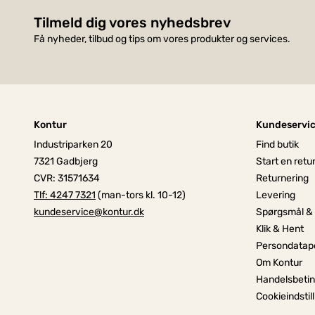
Tilmeld dig vores nyhedsbrev
Få nyheder, tilbud og tips om vores produkter og services.
Kontur
Kundeservi
Industriparken 20
Find butik
7321 Gadbjerg
Start en retu
CVR: 31571634
Returnering
Tlf: 4247 7321
(man-tors kl. 10-12)
Levering
kundeservice@kontur.dk
Spørgsmål &
Klik & Hent
Persondatapo
Om Kontur
Handelsbetin
Cookieindstil