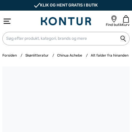
KLIK OG HENT GRATIS I BUTIK
Find butik
Kurv
Forsiden
/
Skønlitteratur
/
Chinua Achebe
/
Alt falder fra hinanden