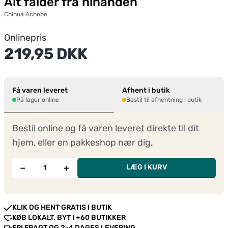
Alt falder fra hinanden
Chinua Achebe
Onlinepris
219,95 DKK
Få varen leveret
Afhent i butik
På lager online
Bestil til afhentning i butik
Bestil online og få varen leveret direkte til dit
hjem, eller en pakkeshop nær dig.
−
+
LÆG I KURV
KLIK OG HENT GRATIS I BUTIK
KØB LOKALT. BYT I +60 BUTIKKER
FRI FRAGT OG 2-4 DAGES LEVERING