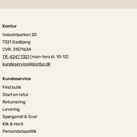
Kontur
Industriparken 20
7321 Gadbjerg
CVR: 31571634
Tlf: 4247 7321
(man-tors kl. 10-12)
kundeservice@kontur.dk
Kundeservice
Find butik
Start en retur
Returnering
Levering
Spørgsmål & Svar
Klik & Hent
Persondatapolitik