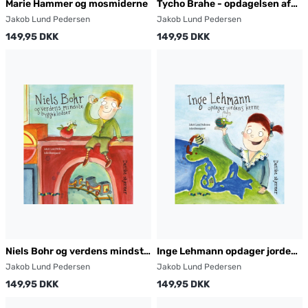
Marie Hammer og mosmiderne
Tycho Brahe - opdagelsen af
den nye stjerne
Jakob Lund Pedersen
Jakob Lund Pedersen
149,95 DKK
149,95 DKK
Niels Bohr og verdens mindste
Inge Lehmann opdager jordens
byggeklodser
kerne
Jakob Lund Pedersen
Jakob Lund Pedersen
149,95 DKK
149,95 DKK