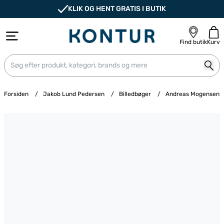
KLIK OG HENT GRATIS I BUTIK
Find butik
Kurv
Forsiden
/
Jakob Lund Pedersen
/
Billedbøger
/
Andreas Mogensen -