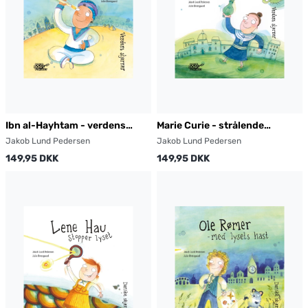
Ibn al-Hayhtam - verdens
Marie Curie - strålende
første videnskabsmand
opdagelser
Jakob Lund Pedersen
Jakob Lund Pedersen
149,95 DKK
149,95 DKK