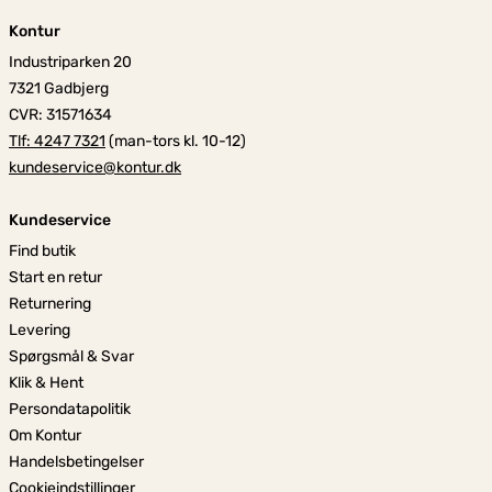
Kontur
Industriparken 20
7321 Gadbjerg
CVR: 31571634
Tlf: 4247 7321
(man-tors kl. 10-12)
kundeservice@kontur.dk
Kundeservice
Find butik
Start en retur
Returnering
Levering
Spørgsmål & Svar
Klik & Hent
Persondatapolitik
Om Kontur
Handelsbetingelser
Cookieindstillinger