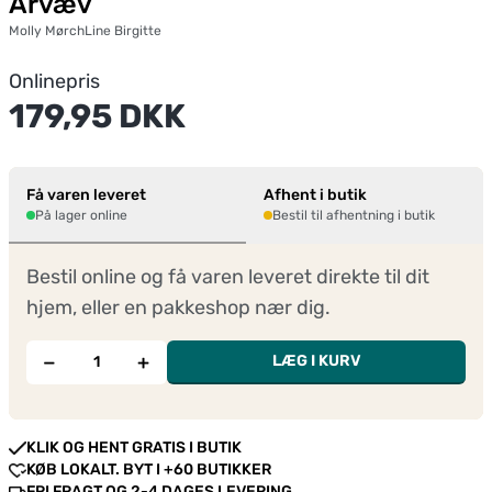
Arvæv
Molly Mørch
Line Birgitte
Onlinepris
179,95 DKK
Få varen leveret
Afhent i butik
På lager online
Bestil til afhentning i butik
Bestil online og få varen leveret direkte til dit
hjem, eller en pakkeshop nær dig.
−
+
LÆG I KURV
KLIK OG HENT GRATIS I BUTIK
KØB LOKALT. BYT I +60 BUTIKKER
FRI FRAGT OG 2-4 DAGES LEVERING