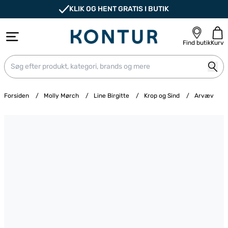
KLIK OG HENT GRATIS I BUTIK
Find butik
Kurv
Forsiden
/
Molly Mørch
/
Line Birgitte
/
Krop og Sind
/
Arvæv