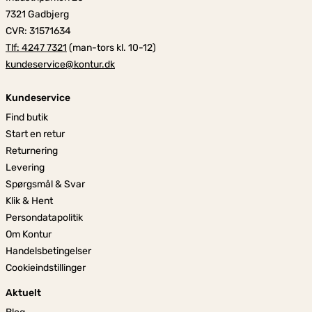
7321 Gadbjerg
CVR: 31571634
Tlf: 4247 7321
(man-tors kl. 10-12)
kundeservice@kontur.dk
Kundeservice
Find butik
Start en retur
Returnering
Levering
Spørgsmål & Svar
Klik & Hent
Persondatapolitik
Om Kontur
Handelsbetingelser
Cookieindstillinger
Aktuelt