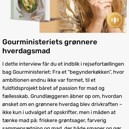
Gourministeriets grønnere
hverdagsmad
I dette interview får du et indblik i rejse­fortællingen
bag Gourministeriet: Fra et “begynder­køkken”, hvor
ambitionen endnu ikke var formet, til et
fuldtidsprojekt båret af passion for mad og
fællesskab. Grundlæggeren åbner op om, hvordan
ønsket om en grønnere hverdag blev drivkraften –
ikke kun i udvalget af opskrifter, men i måden at
tænke mad på: friskere grøntsager, farverig
sammensætning og mad, der både smager og gør