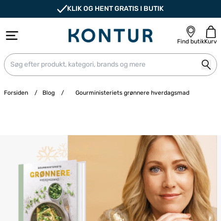
KLIK OG HENT GRATIS I BUTIK
Find butik
Kurv
Forsiden
/
Blog
/
Gourministeriets grønnere hverdagsmad