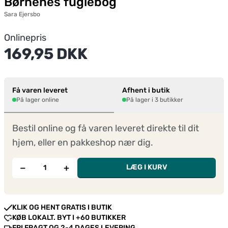
Børnenes fuglebog
Sara Ejersbo
Onlinepris
169,95 DKK
Få varen leveret
Afhent i butik
På lager online
På lager i 3 butikker
Bestil online og få varen leveret direkte til dit
hjem, eller en pakkeshop nær dig.
−
+
LÆG I KURV
KLIK OG HENT GRATIS I BUTIK
KØB LOKALT. BYT I +60 BUTIKKER
FRI FRAGT OG 2-4 DAGES LEVERING