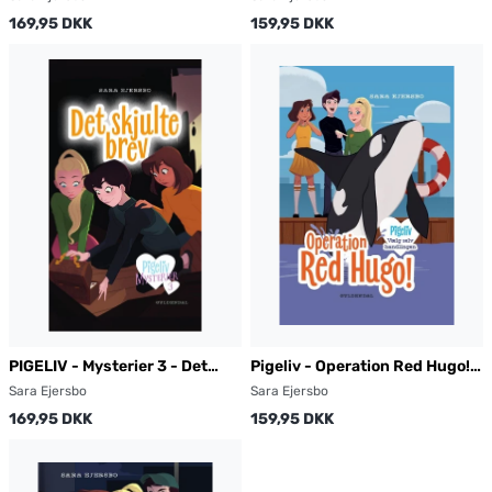
169,95 DKK
159,95 DKK
PIGELIV - Mysterier 3 - Det
Pigeliv - Operation Red Hugo!
skjulte brev
Vælg selv handlingen
Sara Ejersbo
Sara Ejersbo
169,95 DKK
159,95 DKK