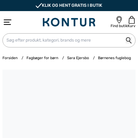
KLIK OG HENT GRATIS I BUTIK
Find butik
Kurv
Forsiden
/
Fagbøger for børn
/
Sara Ejersbo
/
Børnenes fuglebog