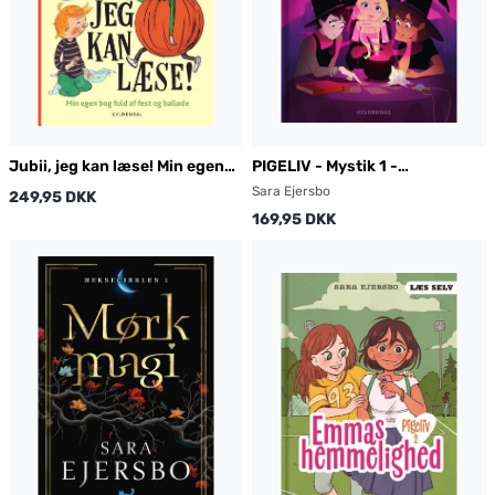
Jubii, jeg kan læse! Min egen
PIGELIV - Mystik 1 -
bog fuld af fest og ballade
Forbandelsen
Sara Ejersbo
249,95 DKK
169,95 DKK