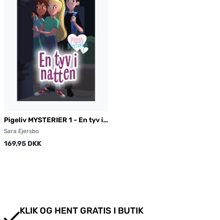
Pigeliv MYSTERIER 1 - En tyv i
natten
Sara Ejersbo
169,95 DKK
KLIK OG HENT GRATIS I BUTIK