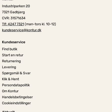
Industriparken 20
7321 Gadbjerg
CVR: 31571634
Tlf: 4247 7321
(man-tors kl. 10-12)
kundeservice@kontur.dk
Kundeservice
Find butik
Start en retur
Returnering
Levering
Spørgsmål & Svar
Klik & Hent
Persondatapolitik
Om Kontur
Handelsbetingelser
Cookieindstillinger