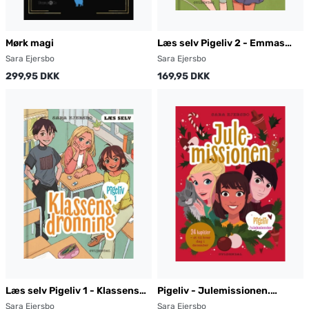
Mørk magi
Læs selv Pigeliv 2 - Emmas
hemmelighed
Sara Ejersbo
Sara Ejersbo
299,95 DKK
169,95 DKK
Læs selv Pigeliv 1 - Klassens
Pigeliv - Julemissionen.
dronning
Julekalender
Sara Ejersbo
Sara Ejersbo