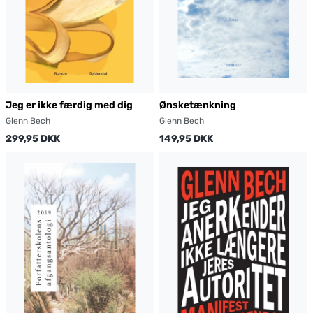
Jeg er ikke færdig med dig
Ønsketænkning
Glenn Bech
Glenn Bech
299,95 DKK
149,95 DKK