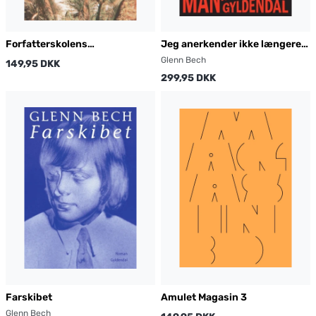
Forfatterskolens
Jeg anerkender ikke længere
Afgangsantologi 2019
jeres autoritet
Glenn Bech
149,95 DKK
299,95 DKK
Farskibet
Amulet Magasin 3
Glenn Bech