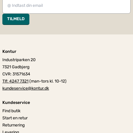
TILMELD
Kontur
Industriparken 20
7321 Gadbjerg
CVR: 31571634
Tlf: 4247 7321
(man-tors kl. 10-12)
kundeservice@kontur.dk
Kundeservice
Find butik
Start en retur
Returnering
Levering