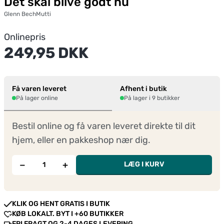
Det skal blive godt nu
Glenn Bech
Mutti
Onlinepris
249,95 DKK
Få varen leveret
Afhent i butik
På lager online
På lager i 9 butikker
Bestil online og få varen leveret direkte til dit
hjem, eller en pakkeshop nær dig.
−
+
LÆG I KURV
KLIK OG HENT GRATIS I BUTIK
KØB LOKALT. BYT I +60 BUTIKKER
FRI FRAGT OG 2-4 DAGES LEVERING