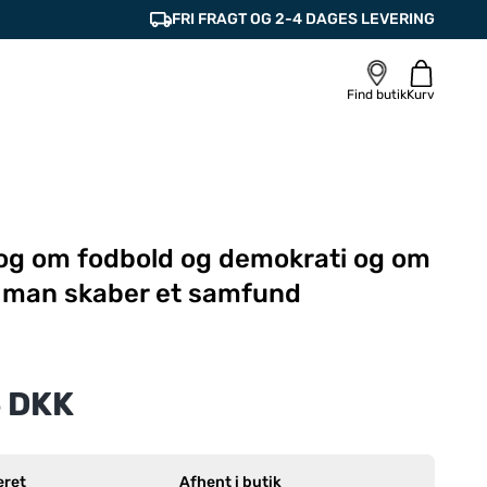
FRI FRAGT OG 2-4 DAGES LEVERING
Find butik
Kurv
 bog om fodbold og demokrati og om
 man skaber et samfund
 DKK
eret
Afhent i butik