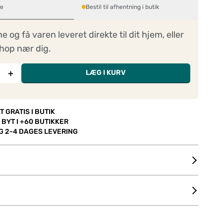
ne
Bestil til afhentning i butik
ne og få varen leveret direkte til dit hjem, eller
hop nær dig.
+
LÆG I KURV
T GRATIS I BUTIK
 BYT I +60 BUTIKKER
OG 2-4 DAGES LEVERING