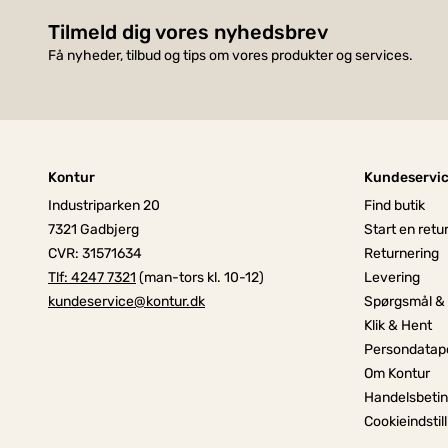
Tilmeld dig vores nyhedsbrev
Få nyheder, tilbud og tips om vores produkter og services.
Kontur
Kundeservi
Industriparken 20
Find butik
7321 Gadbjerg
Start en retu
CVR: 31571634
Returnering
Tlf: 4247 7321
(man-tors kl. 10-12)
Levering
kundeservice@kontur.dk
Spørgsmål &
Klik & Hent
Persondatapo
Om Kontur
Handelsbetin
Cookieindstil