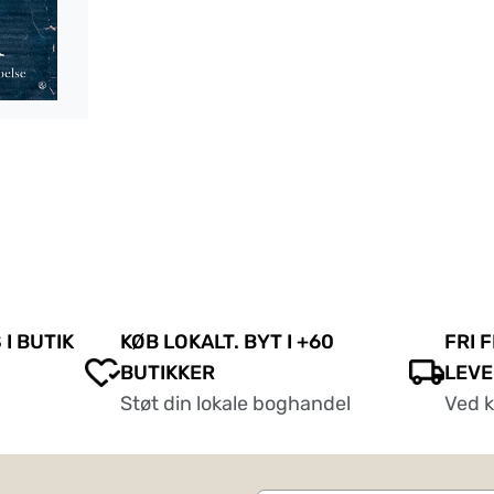
 I BUTIK
KØB LOKALT. BYT I +60
FRI 
BUTIKKER
LEVE
Støt din lokale boghandel
Ved 