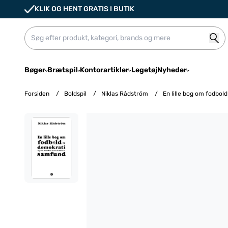
KLIK OG HENT GRATIS I BUTIK
Bøger
Brætspil
Kontorartikler
Legetøj
Nyheder
Forsiden
/
Boldspil
/
Niklas Rådström
/
En lille bog om fodbo