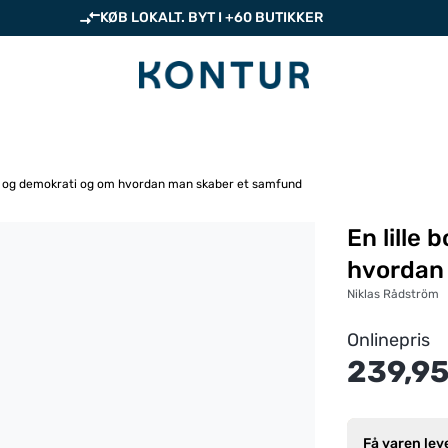
KØB LOKALT. BYT I +60 BUTIKKER
ld og demokrati og om hvordan man skaber et samfund
En lille
hvordan
Niklas Rådström
Onlinepris
239,95
Få varen lev