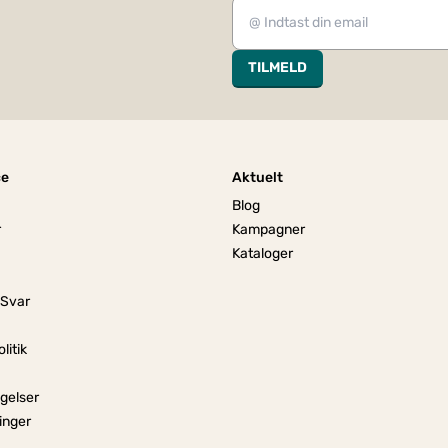
TILMELD
ce
Aktuelt
Blog
r
Kampagner
Kataloger
 Svar
litik
gelser
linger