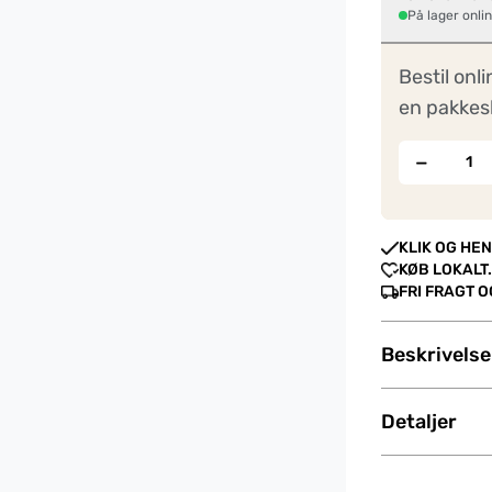
På lager onli
Bestil onli
en pakkes
−
KLIK OG HEN
KØB LOKALT.
FRI FRAGT 
Beskrivelse
Detaljer