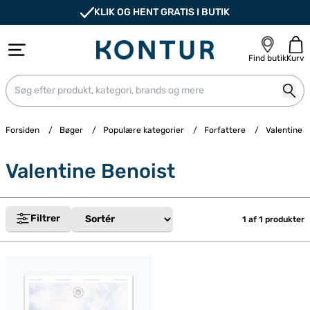
KLIK OG HENT GRATIS I BUTIK
Find butik
Kurv
Forsiden
/
Bøger
/
Populære kategorier
/
Forfattere
/
Valentine 
Valentine Benoist
Filtrer
1 af
1
produkter