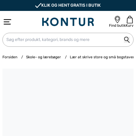
KLIK OG HENT GRATIS I BUTIK
Find butik
Kurv
Forsiden
/
Skole- og lærebøger
/
Lær at skrive store og små bogstaver