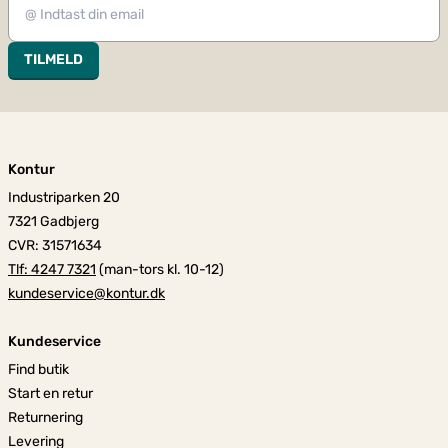
TILMELD
Kontur
Industriparken 20
7321 Gadbjerg
CVR: 31571634
Tlf: 4247 7321
(man-tors kl. 10-12)
kundeservice@kontur.dk
Kundeservice
Find butik
Start en retur
Returnering
Levering