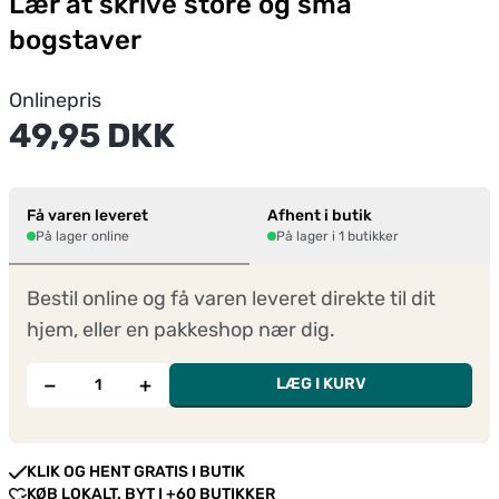
Lær at skrive store og små
bogstaver
Onlinepris
49,95 DKK
Få varen leveret
Afhent i butik
På lager online
På lager i 1 butikker
Bestil online og få varen leveret direkte til dit
hjem, eller en pakkeshop nær dig.
−
+
LÆG I KURV
KLIK OG HENT GRATIS I BUTIK
KØB LOKALT. BYT I +60 BUTIKKER