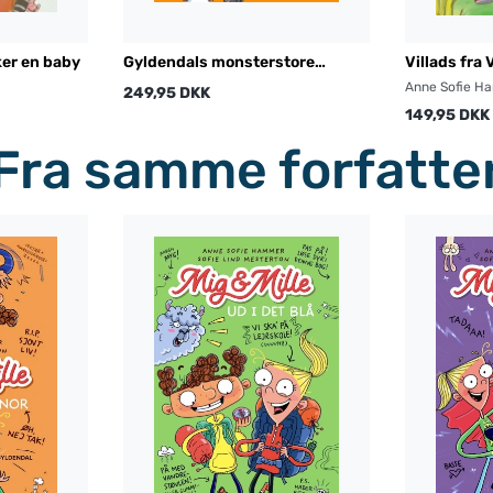
ker en baby
Gyldendals monsterstore
Villads fra 
halloweenbog
Anne Sofie H
249,95 DKK
149,95 DKK
Fra samme forfatte