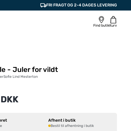
FRI FRAGT OG 2-4 DAGES LEVERING
Find butik
Kurv
le - Juler for vildt
er
Sofie Lind Mesterton
 DKK
eret
Afhent i butik
ne
Bestil til afhentning i butik