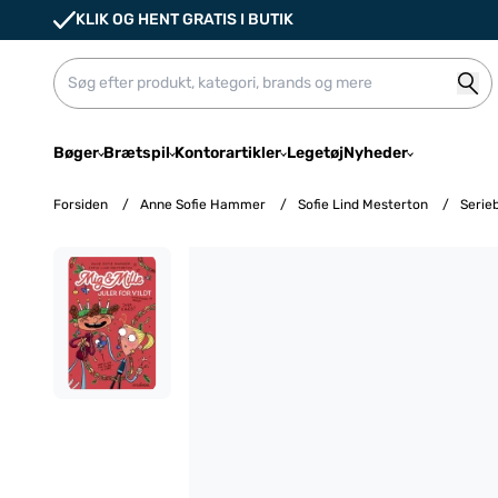
KLIK OG HENT GRATIS I BUTIK
Bøger
Brætspil
Kontorartikler
Legetøj
Nyheder
Forsiden
/
Anne Sofie Hammer
/
Sofie Lind Mesterton
/
Serie