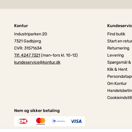
Kontur
Kundeservi
Industriparken 20
Find butik
7321 Gadbjerg
Start en retu
CVR: 31571634
Returnering
Tlf: 4247 7321
(man-tors kl. 10-12)
Levering
kundeservice@kontur.dk
Spørgsmål &
Klik & Hent
Persondatapo
Om Kontur
Handelsbetin
Cookieindstil
Nem og sikker betaling