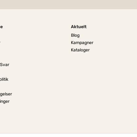
ce
Aktuelt
Blog
r
Kampagner
Kataloger
 Svar
litik
gelser
linger