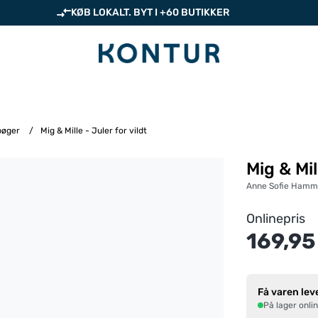
KØB LOKALT. BYT I +60 BUTIKKER
bøger
/
Mig & Mille - Juler for vildt
Mig & Mil
Anne Sofie Hamm
Onlinepris
169,95
Få varen lev
På lager onli