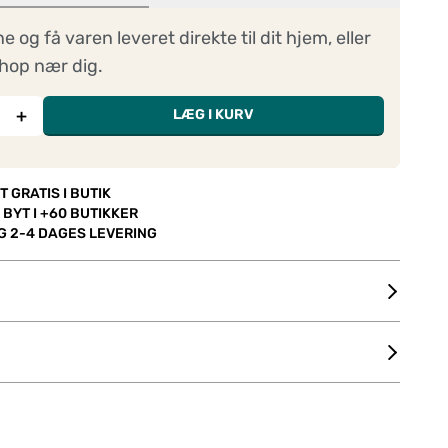
ne og få varen leveret direkte til dit hjem, eller
hop nær dig.
+
LÆG I KURV
T GRATIS I BUTIK
 BYT I +60 BUTIKKER
OG 2-4 DAGES LEVERING