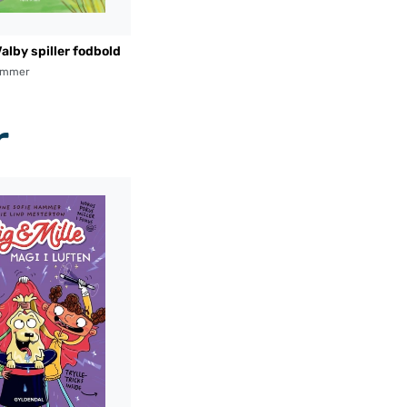
Valby spiller fodbold
ammer
r