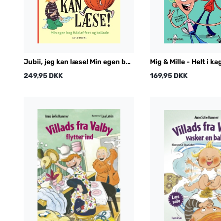
Jubii, jeg kan læse! Min egen bog
Mig & Mille - Helt i ka
fuld af fest og ballade
249,95 DKK
169,95 DKK