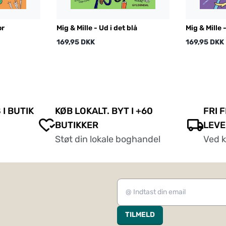
or
Mig & Mille - Ud i det blå
Mig & Mille 
169,95 DKK
169,95 DKK
 I BUTIK
KØB LOKALT. BYT I +60
FRI 
BUTIKKER
LEVE
Støt din lokale boghandel
Ved 
TILMELD