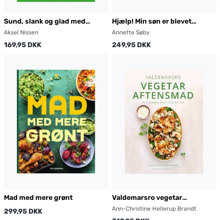
Sund, slank og glad med
Hjælp! Min søn er blevet
klimavenlig mad
veganer
Aksel Nissen
Annette Søby
169,95 DKK
249,95 DKK
Mad med mere grønt
Valdemarsro vegetar
aftensmad
Ann-Christine Hellerup Brandt
299,95 DKK