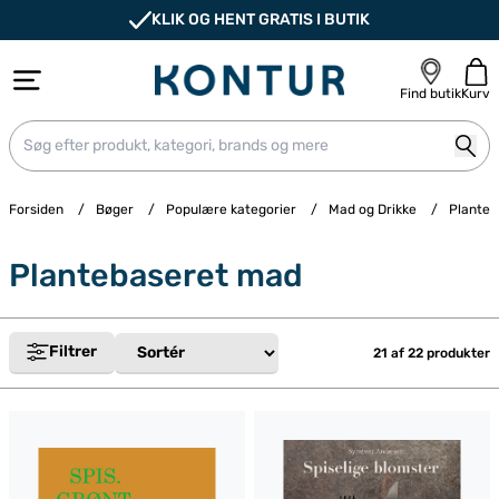
KLIK OG HENT GRATIS I BUTIK
Find butik
Kurv
Forsiden
/
Bøger
/
Populære kategorier
/
Mad og Drikke
/
Planteb
Plantebaseret mad
Filtrer
21 af
22
produkter