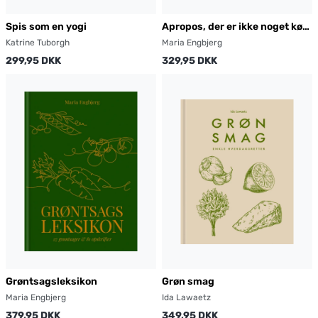
Spis som en yogi
Apropos, der er ikke noget kød
i
Katrine Tuborgh
Maria Engbjerg
299,95 DKK
329,95 DKK
Grøntsagsleksikon
Grøn smag
Maria Engbjerg
Ida Lawaetz
379,95 DKK
349,95 DKK