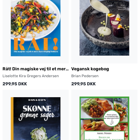
Råt! Din magiske vej til et mere
Vegansk kogebog
bæredygtigt køkken
Liselotte Kira Gregers Andersen
Brian Pedersen
299,95 DKK
299,95 DKK