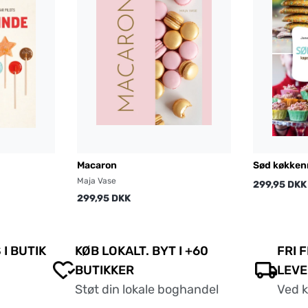
Macaron
Sød køkken
Maja Vase
299,95 DKK
299,95 DKK
 I BUTIK
KØB LOKALT. BYT I +60
FRI 
BUTIKKER
LEVE
Støt din lokale boghandel
Ved 