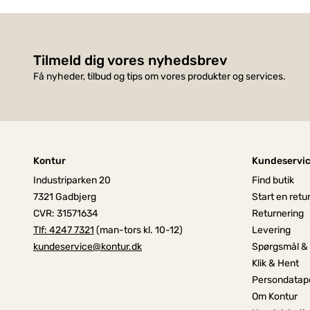
Tilmeld dig vores nyhedsbrev
Få nyheder, tilbud og tips om vores produkter og services.
Kontur
Kundeservi
Industriparken 20
Find butik
7321 Gadbjerg
Start en retu
CVR: 31571634
Returnering
Tlf: 4247 7321
(man-tors kl. 10-12)
Levering
kundeservice@kontur.dk
Spørgsmål &
Klik & Hent
Persondatapo
Om Kontur