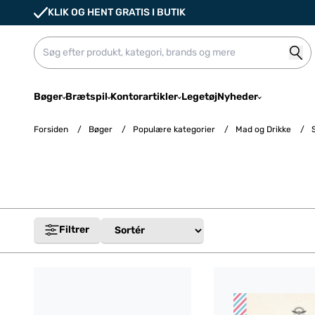
KLIK OG HENT GRATIS I BUTIK
Bøger
Brætspil
Kontorartikler
Legetøj
Nyheder
Forsiden
/
Bøger
/
Populære kategorier
/
Mad og Drikke
/
S
Filtrer