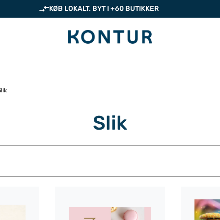
KØB LOKALT. BYT I +60 BUTIKKER
lik
Slik