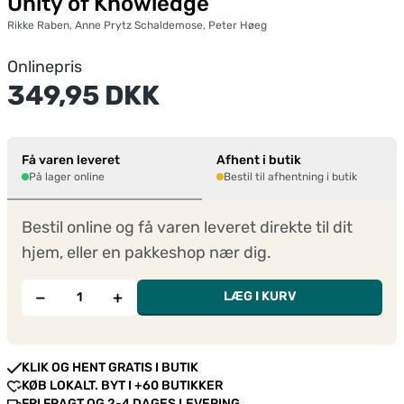
Unity of Knowledge
Rikke Raben, Anne Prytz Schaldemose, Peter Høeg
Onlinepris
349,95 DKK
Få varen leveret
Afhent i butik
På lager online
Bestil til afhentning i butik
Bestil online og få varen leveret direkte til dit
hjem, eller en pakkeshop nær dig.
−
+
LÆG I KURV
KLIK OG HENT GRATIS I BUTIK
KØB LOKALT. BYT I +60 BUTIKKER
FRI FRAGT OG 2-4 DAGES LEVERING