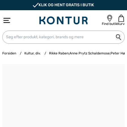
KLIK OG HENT GRATIS I BUTIK
Find butik
Kurv
Forsiden
/
Kultur, div.
/
Rikke Raben;Anne Prytz Schaldemose;Peter Hø