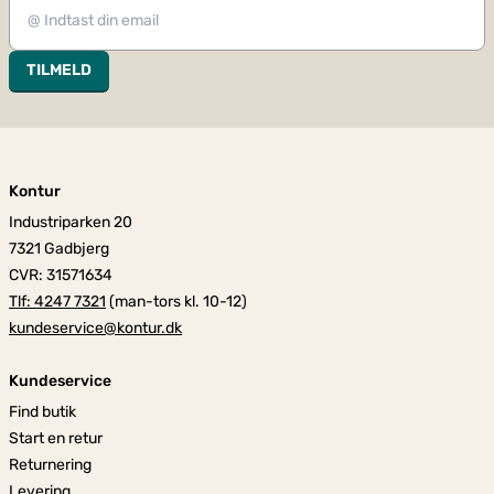
TILMELD
Kontur
Industriparken 20
7321 Gadbjerg
CVR: 31571634
Tlf: 4247 7321
(man-tors kl. 10-12)
kundeservice@kontur.dk
Kundeservice
Find butik
Start en retur
Returnering
Levering