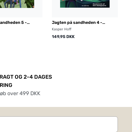
sandheden 5 -
Jagten på sandheden 4 -
 oprør
Popstjerne i problemer
Kasper Hoff
149,95 DKK
FRAGT OG 2-4 DAGES
RING
køb over 499 DKK