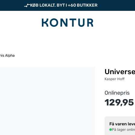
KØB LOKALT. BYT I +60 BUTIKKER
nis Alpha
Universe
Kasper Hoff
Onlinepris
129,95
Få varen lev
På lager onli