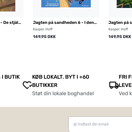
- De stjålne
Jagten på sandheden 6 - I den
Jagten på 
omvendte verden
Reptilernes
Kasper Hoff
Kasper Hoff
149,95 DKK
149,95 DKK
 I BUTIK
KØB LOKALT. BYT I +60
FRI 
BUTIKKER
LEVE
Støt din lokale boghandel
Ved 