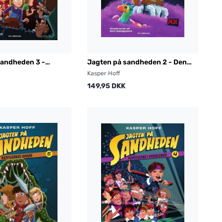
sandheden 3 -
Jagten på sandheden 2 - Den
et
25. time
Kasper Hoff
149,95 DKK