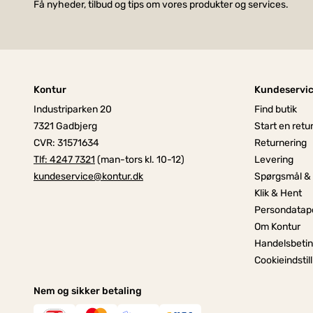
Få nyheder, tilbud og tips om vores produkter og services.
Kontur
Kundeservi
Industriparken 20
Find butik
7321 Gadbjerg
Start en retu
CVR: 31571634
Returnering
Tlf: 4247 7321
(man-tors kl. 10-12)
Levering
kundeservice@kontur.dk
Spørgsmål &
Klik & Hent
Persondatapo
Om Kontur
Handelsbetin
Cookieindstil
Nem og sikker betaling