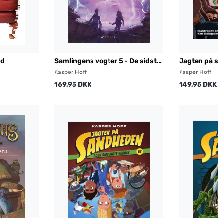
ød
Samlingens vogter 5 - De sidste
Jagten på 
shamaner
Hjernevask
Kasper Hoff
Kasper Hoff
169,95 DKK
149,95 DKK