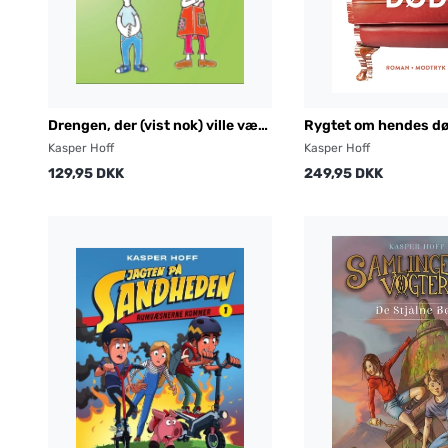
Drengen, der (vist nok) ville være
Rygtet om hendes d
god
Kasper Hoff
Kasper Hoff
129,95 DKK
249,95 DKK