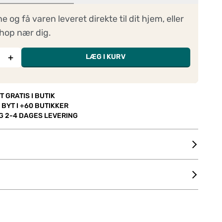
ne og få varen leveret direkte til dit hjem, eller
hop nær dig.
+
LÆG I KURV
T GRATIS I BUTIK
 BYT I +60 BUTIKKER
OG 2-4 DAGES LEVERING