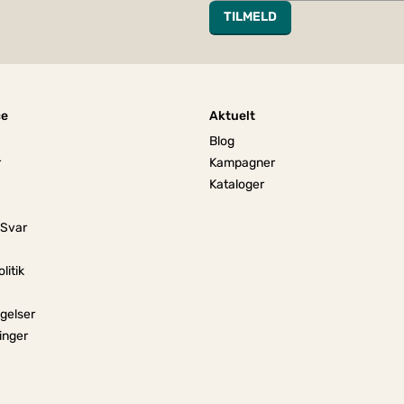
TILMELD
ce
Aktuelt
Blog
r
Kampagner
Kataloger
 Svar
litik
gelser
linger