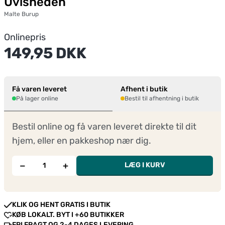
Uvisheden
Malte Burup
Onlinepris
149,95 DKK
Få varen leveret
Afhent i butik
På lager online
Bestil til afhentning i butik
Bestil online og få varen leveret direkte til dit
hjem, eller en pakkeshop nær dig.
−
+
LÆG I KURV
KLIK OG HENT GRATIS I BUTIK
KØB LOKALT. BYT I +60 BUTIKKER
FRI FRAGT OG 2-4 DAGES LEVERING