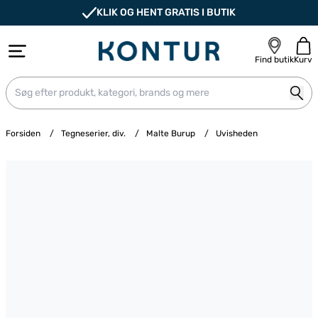
KLIK OG HENT GRATIS I BUTIK
Find butik
Kurv
Forsiden
/
Tegneserier, div.
/
Malte Burup
/
Uvisheden