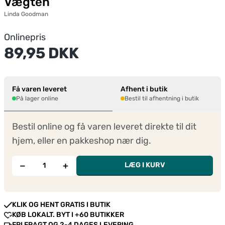
Vægten
Linda Goodman
Onlinepris
89,95 DKK
Få varen leveret
Afhent i butik
På lager online
Bestil til afhentning i butik
Bestil online og få varen leveret direkte til dit
hjem, eller en pakkeshop nær dig.
−
+
LÆG I KURV
KLIK OG HENT GRATIS I BUTIK
KØB LOKALT. BYT I +60 BUTIKKER
FRI FRAGT OG 2-4 DAGES LEVERING