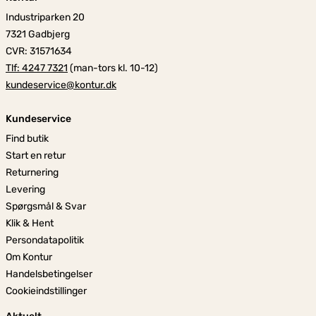
Industriparken 20
7321 Gadbjerg
CVR: 31571634
Tlf: 4247 7321
(man-tors kl. 10-12)
kundeservice@kontur.dk
Kundeservice
Find butik
Start en retur
Returnering
Levering
Spørgsmål & Svar
Klik & Hent
Persondatapolitik
Om Kontur
Handelsbetingelser
Cookieindstillinger