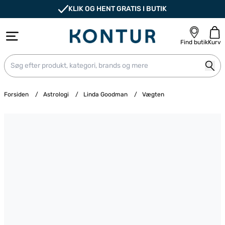
KLIK OG HENT GRATIS I BUTIK
Find butik
Kurv
Forsiden
/
Astrologi
/
Linda Goodman
/
Vægten