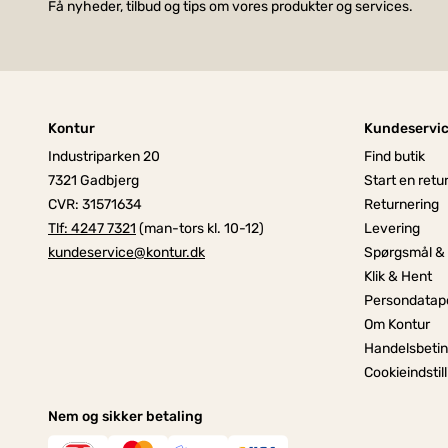
Få nyheder, tilbud og tips om vores produkter og services.
Kontur
Kundeservi
Industriparken 20
Find butik
7321 Gadbjerg
Start en retu
CVR: 31571634
Returnering
Tlf: 4247 7321
(man-tors kl. 10-12)
Levering
kundeservice@kontur.dk
Spørgsmål &
Klik & Hent
Persondatapo
Om Kontur
Handelsbetin
Cookieindstil
Nem og sikker betaling