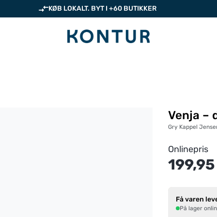
KØB LOKALT. BYT I +60 BUTIKKER
Venja – 
Gry Kappel Jense
Onlinepris
199,95
Få varen lev
På lager onli