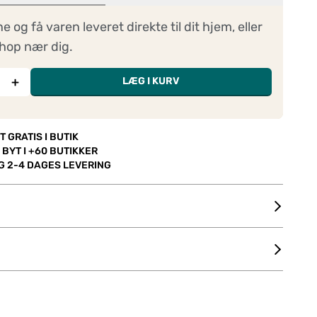
ne og få varen leveret direkte til dit hjem, eller
hop nær dig.
+
LÆG I KURV
T GRATIS I BUTIK
 BYT I +60 BUTIKKER
OG 2-4 DAGES LEVERING