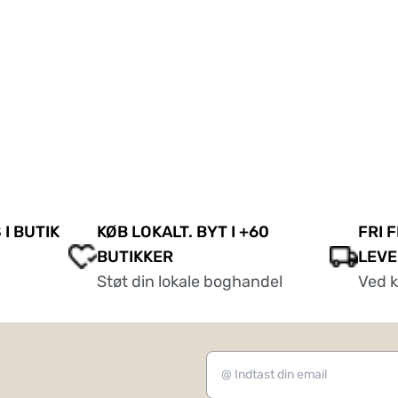
 I BUTIK
KØB LOKALT. BYT I +60
FRI 
BUTIKKER
LEVE
Støt din lokale boghandel
Ved 