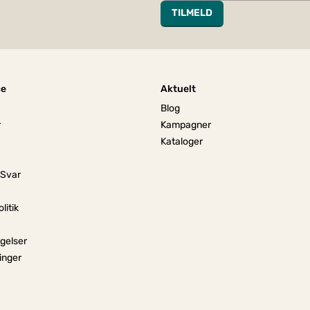
TILMELD
ce
Aktuelt
Blog
r
Kampagner
Kataloger
 Svar
litik
gelser
linger