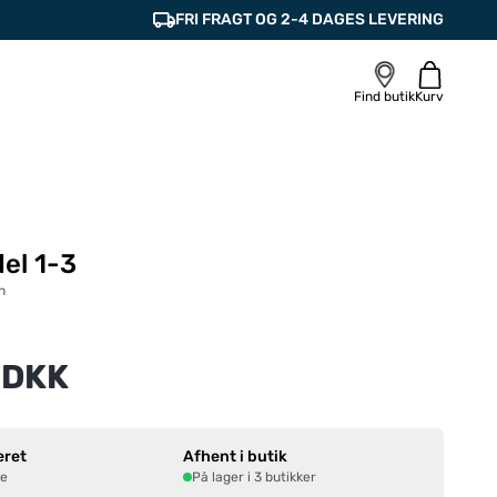
FRI FRAGT OG 2-4 DAGES LEVERING
Find butik
Kurv
del 1-3
n
 DKK
eret
Afhent i butik
ne
På lager i 3 butikker