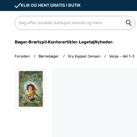
KLIK OG HENT GRATIS I BUTIK
Bøger
Brætspil
Kontorartikler
Legetøj
Nyheder
Forsiden
/
Børnebøger
/
Gry Kappel Jensen
/
Venja – del 1-3