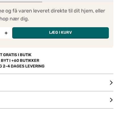
ne og få varen leveret direkte til dit hjem, eller
hop nær dig.
+
LÆG I KURV
T GRATIS I BUTIK
 BYT I +60 BUTIKKER
OG 2-4 DAGES LEVERING