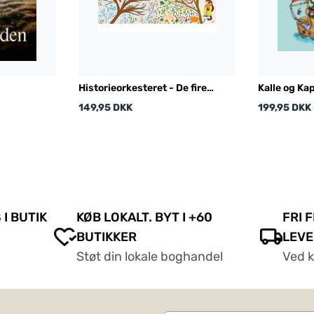
Historieorkesteret - De fire
Kalle og Ka
årstider
149,95 DKK
199,95 DKK
 I BUTIK
KØB LOKALT. BYT I +60
FRI 
BUTIKKER
LEVE
Støt din lokale boghandel
Ved 