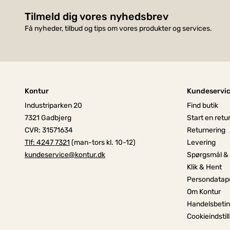
Tilmeld dig vores nyhedsbrev
Få nyheder, tilbud og tips om vores produkter og services.
Kontur
Kundeservi
Industriparken 20
Find butik
7321 Gadbjerg
Start en retu
CVR: 31571634
Returnering
Tlf: 4247 7321
(man-tors kl. 10-12)
Levering
kundeservice@kontur.dk
Spørgsmål &
Klik & Hent
Persondatapo
Om Kontur
Handelsbetin
Cookieindstil