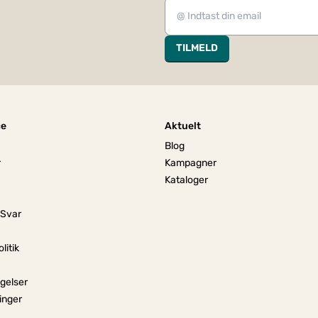
TILMELD
ce
Aktuelt
Blog
r
Kampagner
Kataloger
 Svar
litik
gelser
linger