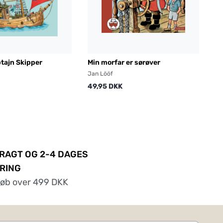
ptajn Skipper
Min morfar er sørøver
Jan Lööf
49,95 DKK
FRAGT OG 2-4 DAGES
RING
køb over 499 DKK