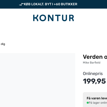
KØB LOKALT. BYT I +60 BUTIKKER
 dig
Verden o
Mike Barfield
Onlinepris
199,95
Få varen lev
På lager onli