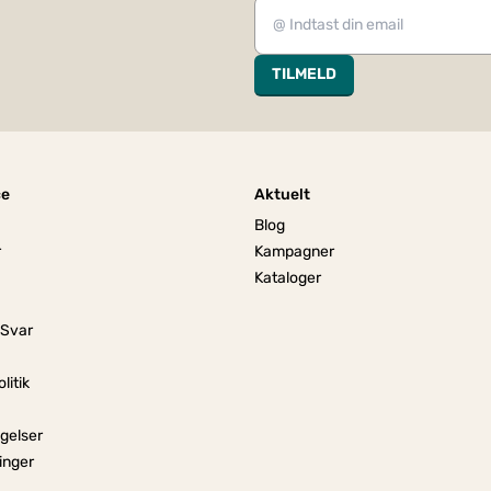
TILMELD
ce
Aktuelt
Blog
r
Kampagner
Kataloger
 Svar
litik
gelser
linger