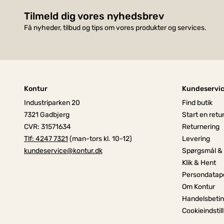
Tilmeld dig vores nyhedsbrev
Få nyheder, tilbud og tips om vores produkter og services.
Kontur
Kundeservi
Industriparken 20
Find butik
7321 Gadbjerg
Start en retu
CVR: 31571634
Returnering
Tlf: 4247 7321
(man-tors kl. 10-12)
Levering
kundeservice@kontur.dk
Spørgsmål &
Klik & Hent
Persondatapo
Om Kontur
Handelsbetin
Cookieindstil