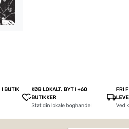
 I BUTIK
KØB LOKALT. BYT I +60
FRI 
BUTIKKER
LEVE
Støt din lokale boghandel
Ved 