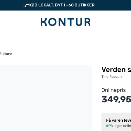
KØB LOKALT. BYT I +60 BUTIKKER
 Rusland
Verden s
Tine Roesen
Onlinepris
349,95
Få varen lev
På lager onli