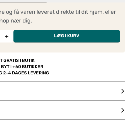
ne og få varen leveret direkte til dit hjem, eller
hop nær dig.
+
LÆG I KURV
T GRATIS I BUTIK
 BYT I +60 BUTIKKER
OG 2-4 DAGES LEVERING