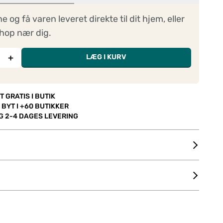
ne og få varen leveret direkte til dit hjem, eller
hop nær dig.
+
LÆG I KURV
T GRATIS I BUTIK
 BYT I +60 BUTIKKER
OG 2-4 DAGES LEVERING