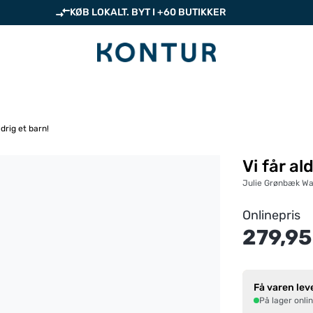
KØB LOKALT. BYT I +60 BUTIKKER
ldrig et barn!
Vi får al
Julie Grønbæk Wa
Onlinepris
279,95
Få varen lev
På lager onli