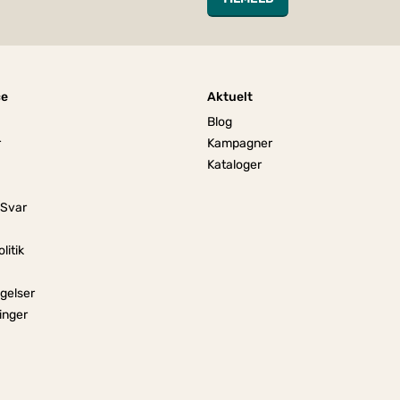
ce
Aktuelt
Blog
r
Kampagner
Kataloger
 Svar
litik
gelser
linger