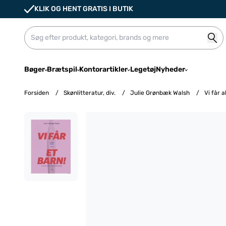
KLIK OG HENT GRATIS I BUTIK
Bøger
Brætspil
Kontorartikler
Legetøj
Nyheder
Forsiden
/
Skønlitteratur, div.
/
Julie Grønbæk Walsh
/
Vi får a