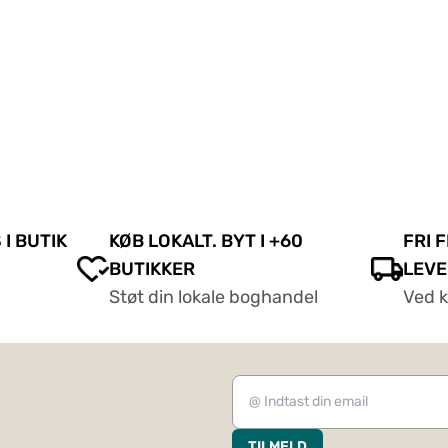
 I BUTIK
KØB LOKALT. BYT I +60
FRI 
BUTIKKER
LEVE
Støt din lokale boghandel
Ved 
TILMELD