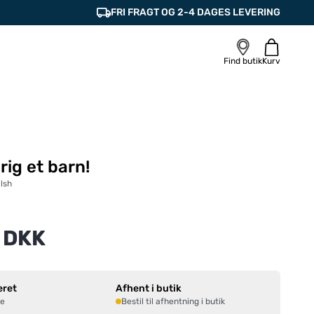
FRI FRAGT OG 2-4 DAGES LEVERING
Find butik
Kurv
drig et barn!
lsh
 DKK
eret
Afhent i butik
ne
Bestil til afhentning i butik