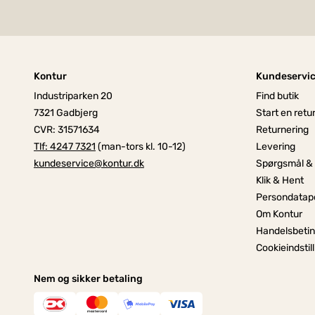
Kontur
Kundeservi
Industriparken 20
Find butik
7321 Gadbjerg
Start en retu
CVR: 31571634
Returnering
Tlf: 4247 7321
(man-tors kl. 10-12)
Levering
kundeservice@kontur.dk
Spørgsmål &
Klik & Hent
Persondatapo
Om Kontur
Handelsbetin
Cookieindstil
Nem og sikker betaling