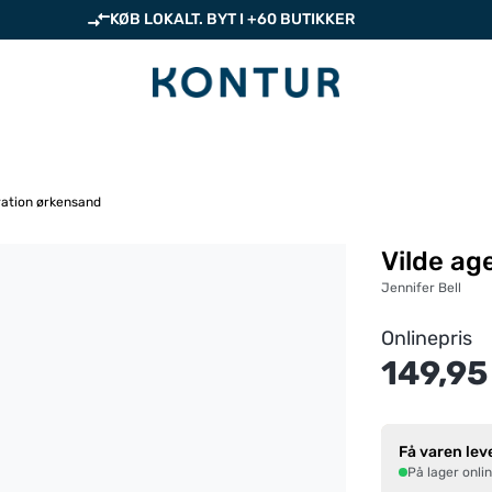
KØB LOKALT. BYT I +60 BUTIKKER
ration ørkensand
Vilde ag
Jennifer Bell
Onlinepris
149,95
Få varen lev
På lager onli