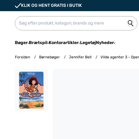
KLIK OG HENT GRATIS I BUTIK
Bøger
Brætspil
Kontorartikler
Legetøj
Nyheder
Forsiden
/
Børnebøger
/
Jennifer Bell
/
Vilde agenter 3 - Ope