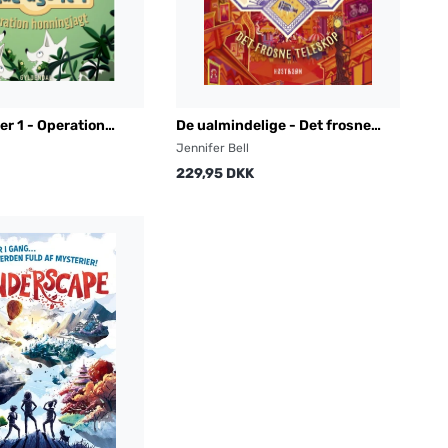
er 1 - Operation
De ualmindelige - Det frosne
t
teleskop
Jennifer Bell
229,95 DKK