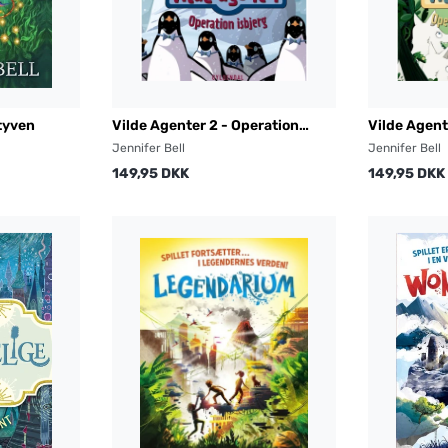
tyven
Vilde Agenter 2 - Operation
Vilde Agent
isbjerg
honningjag
Jennifer Bell
Jennifer Bell
149,95 DKK
149,95 DKK