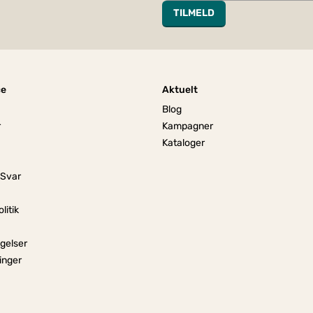
TILMELD
ce
Aktuelt
Blog
r
Kampagner
Kataloger
 Svar
litik
gelser
linger