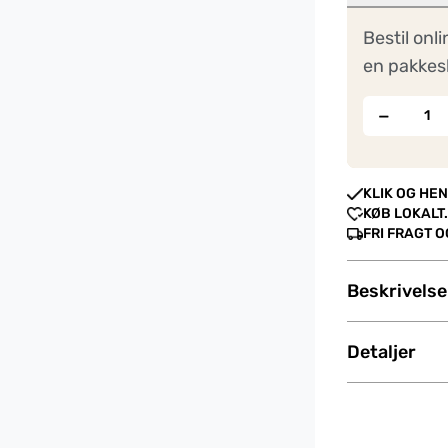
Bestil onli
en pakkes
−
KLIK OG HEN
KØB LOKALT.
FRI FRAGT 
Beskrivelse
Detaljer