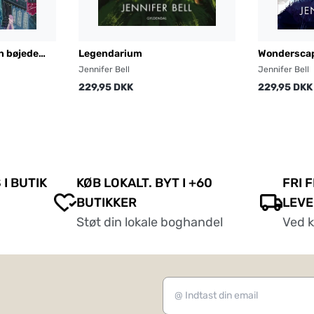
n bøjede
Legendarium
Wondersca
Jennifer Bell
Jennifer Bell
229,95 DKK
229,95 DKK
 I BUTIK
KØB LOKALT. BYT I +60
FRI 
BUTIKKER
LEVE
Støt din lokale boghandel
Ved 