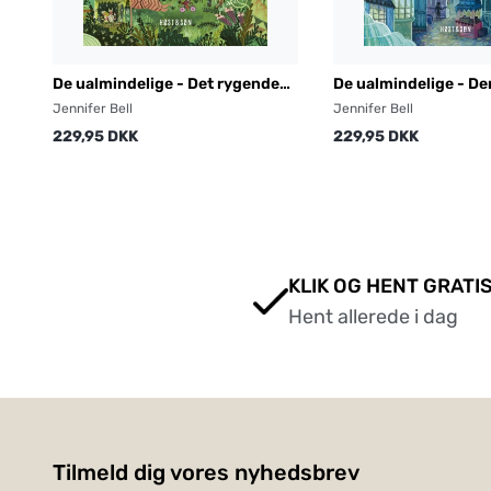
De ualmindelige - Det rygende
De ualmindelige - De
timeglas
mønt
Jennifer Bell
Jennifer Bell
229,95 DKK
229,95 DKK
KLIK OG HENT GRATIS
Hent allerede i dag
Tilmeld dig vores nyhedsbrev