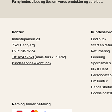
Få nyheder, tilbud og tips om vores produkter og services.
Kontur
Kundeservi
Industriparken 20
Find butik
7321 Gadbjerg
Start en retu
CVR: 31571634
Returnering
Tlf: 4247 7321
(man-tors kl. 10-12)
Levering
kundeservice@kontur.dk
Spørgsmål &
Klik & Hent
Persondatapo
Om Kontur
Handelsbetin
Cookieindstil
Nem og sikker betaling