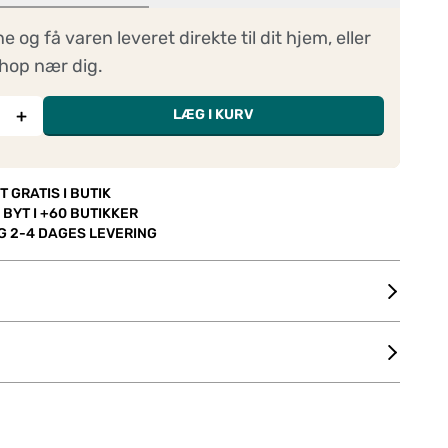
ne og få varen leveret direkte til dit hjem, eller
hop nær dig.
+
LÆG I KURV
T GRATIS I BUTIK
 BYT I +60 BUTIKKER
OG 2-4 DAGES LEVERING