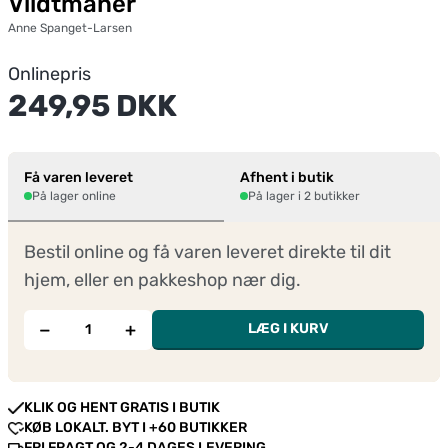
Vildtmaner
Anne Spanget-Larsen
Onlinepris
249,95 DKK
Få varen leveret
Afhent i butik
På lager online
På lager i 2 butikker
Bestil online og få varen leveret direkte til dit
hjem, eller en pakkeshop nær dig.
−
+
LÆG I KURV
KLIK OG HENT GRATIS I BUTIK
KØB LOKALT. BYT I +60 BUTIKKER
FRI FRAGT OG 2-4 DAGES LEVERING