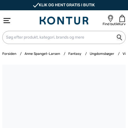
KLIK OG HENT GRATIS I BUTIK
Find butik
Kurv
Forsiden
/
Anne Spanget-Larsen
/
Fantasy
/
Ungdomsbøger
/
Vil