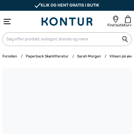
KLIK OG HENT GRATIS I BUTIK
Find butik
Kurv
Forsiden
/
Paperback Skønlitteratur
/
Sarah Morgan
/
Villaen på øen