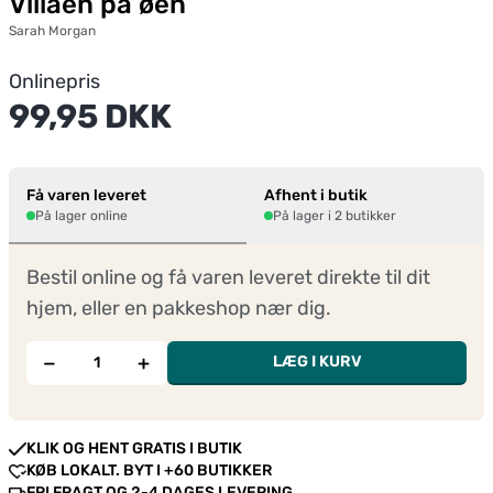
Villaen på øen
Sarah Morgan
Onlinepris
99,95 DKK
Få varen leveret
Afhent i butik
På lager online
På lager i 2 butikker
Bestil online og få varen leveret direkte til dit
hjem, eller en pakkeshop nær dig.
−
+
LÆG I KURV
KLIK OG HENT GRATIS I BUTIK
KØB LOKALT. BYT I +60 BUTIKKER
FRI FRAGT OG 2-4 DAGES LEVERING