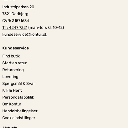
Industriparken 20
7321 Gadbjerg
CVR: 31571634
Tlf: 4247 7321
(man-tors kl. 10-12)
kundeservice@kontur.dk
Kundeservice
Find butik
Start en retur
Returnering
Levering
Spørgsmål & Svar
Klik & Hent
Persondatapolitik
Om Kontur
Handelsbetingelser
Cookieindstillinger