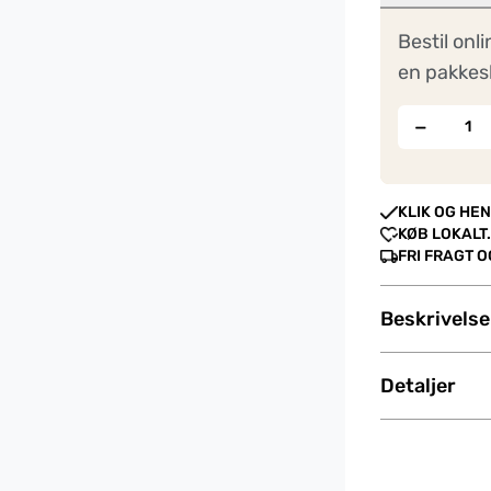
Bestil onli
en pakkes
−
KLIK OG HEN
KØB LOKALT.
FRI FRAGT 
Beskrivelse
Detaljer