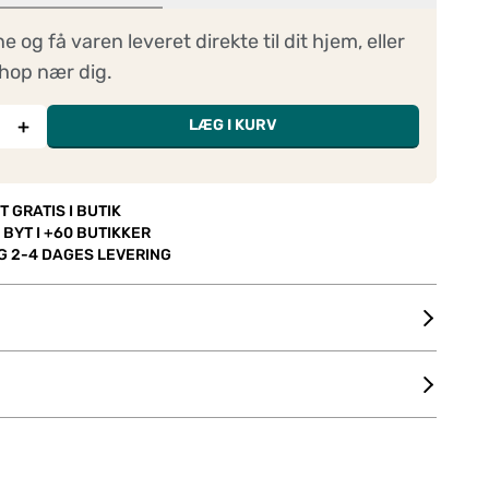
ne og få varen leveret direkte til dit hjem, eller
hop nær dig.
+
LÆG I KURV
T GRATIS I BUTIK
 BYT I +60 BUTIKKER
OG 2-4 DAGES LEVERING