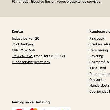
Få nyheder, tilbud og tips om vores produkter og services.
Kontur
Kundeservi
Industriparken 20
Find butik
7321 Gadbjerg
Start en retu
CVR: 31571634
Returnering
Tlf: 4247 7321
(man-tors kl. 10-12)
Levering
kundeservice@kontur.dk
Spørgsmål &
Klik & Hent
Persondatapo
Om Kontur
Handelsbetin
Cookieindstil
Nem og sikker betaling