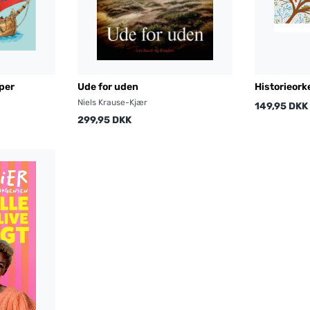
pper
Ude for uden
Historieorke
årstider
Niels Krause-Kjær
149,95 DKK
299,95 DKK