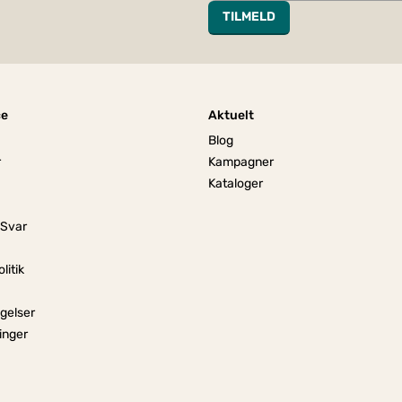
TILMELD
ce
Aktuelt
Blog
r
Kampagner
Kataloger
 Svar
litik
gelser
linger