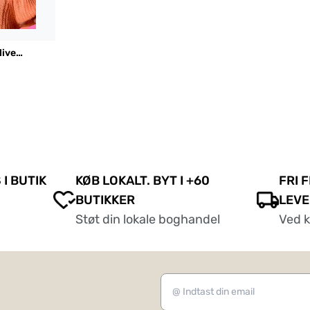
live
 I BUTIK
KØB LOKALT. BYT I +60
FRI 
BUTIKKER
LEVE
Støt din lokale boghandel
Ved 