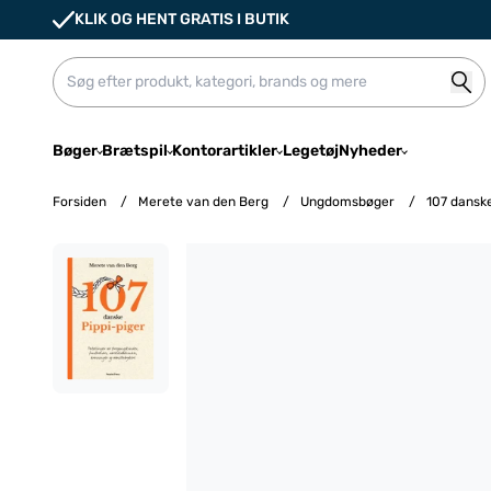
KLIK OG HENT GRATIS I BUTIK
Bøger
Brætspil
Kontorartikler
Legetøj
Nyheder
Forsiden
/
Merete van den Berg
/
Ungdomsbøger
/
107 danske