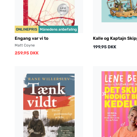
ONLINEPRIS
Månedens anbefaling
Engang var vi to
Kalle og Kaptajn Ski
Matt Coyne
199,95 DKK
259,95 DKK