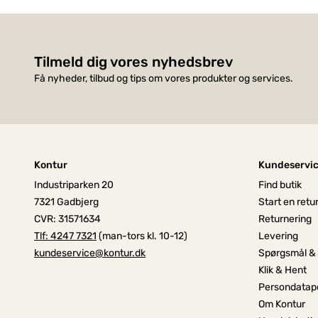
Tilmeld dig vores nyhedsbrev
Få nyheder, tilbud og tips om vores produkter og services.
Kontur
Kundeservi
Industriparken 20
Find butik
7321 Gadbjerg
Start en retu
CVR: 31571634
Returnering
Tlf: 4247 7321
(man-tors kl. 10-12)
Levering
kundeservice@kontur.dk
Spørgsmål &
Klik & Hent
Persondatapo
Om Kontur