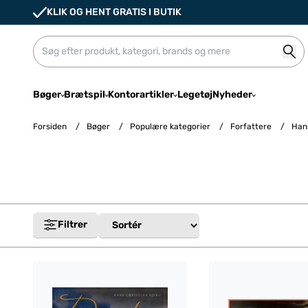
KLIK OG HENT GRATIS I BUTIK
Bøger
Brætspil
Kontorartikler
Legetøj
Nyheder
Forsiden
/
Bøger
/
Populære kategorier
/
Forfattere
/
Hans
Filtrer