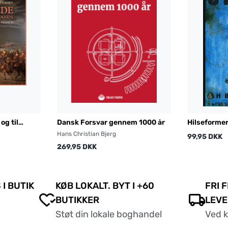
og til
Dansk Forsvar gennem 1000 år
Hilseformer
Hans Christian Bjerg
99,95 DKK
269,95 DKK
 I BUTIK
KØB LOKALT. BYT I +60
FRI 
BUTIKKER
LEVE
Støt din lokale boghandel
Ved 