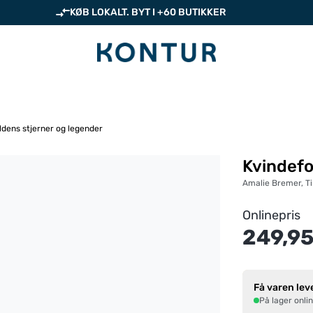
KØB LOKALT. BYT I +60 BUTIKKER
dens stjerner og legender
Kvindefo
Amalie Bremer, Ti
Onlinepris
249,95
Få varen lev
På lager onli