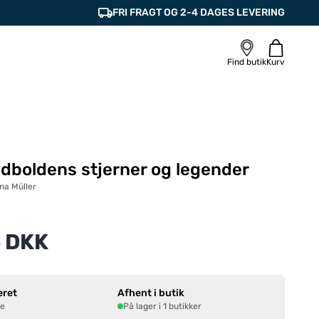
FRI FRAGT OG 2-4 DAGES LEVERING
Find butik
Kurv
dboldens stjerner og legender
na Müller
 DKK
eret
Afhent i butik
ne
På lager i 1 butikker