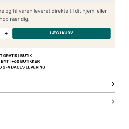
ne og få varen leveret direkte til dit hjem, eller
hop nær dig.
+
LÆG I KURV
T GRATIS I BUTIK
 BYT I +60 BUTIKKER
OG 2-4 DAGES LEVERING