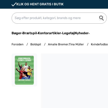
KLIK OG HENT GRATIS I BUTIK
Bøger
Brætspil
Kontorartikler
Legetøj
Nyheder
Forsiden
/
Boldspil
/
Amalie Bremer;Tina Müller
/
Kvindefodbol