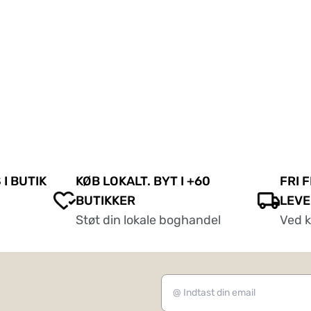
 I BUTIK
KØB LOKALT. BYT I +60
FRI 
BUTIKKER
LEVE
Støt din lokale boghandel
Ved 