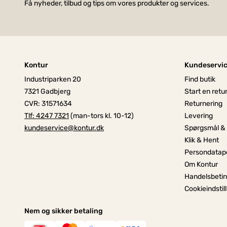
Få nyheder, tilbud og tips om vores produkter og services.
Kontur
Kundeservi
Industriparken 20
Find butik
7321 Gadbjerg
Start en retu
CVR: 31571634
Returnering
Tlf: 4247 7321
(man-tors kl. 10-12)
Levering
kundeservice@kontur.dk
Spørgsmål &
Klik & Hent
Persondatapo
Om Kontur
Handelsbetin
Cookieindstil
Nem og sikker betaling