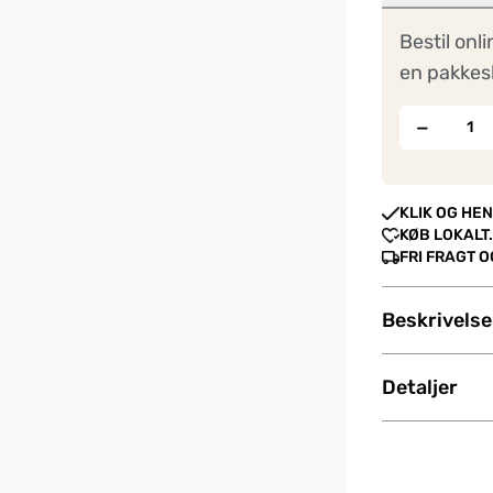
Bestil onli
en pakkes
−
KLIK OG HEN
KØB LOKALT.
FRI FRAGT 
Beskrivelse
Detaljer