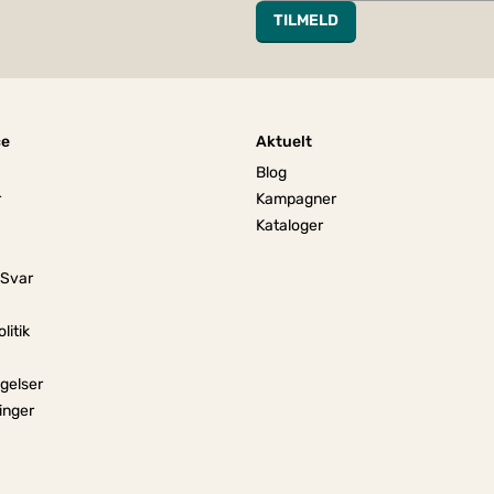
TILMELD
ce
Aktuelt
Blog
r
Kampagner
Kataloger
 Svar
litik
gelser
linger