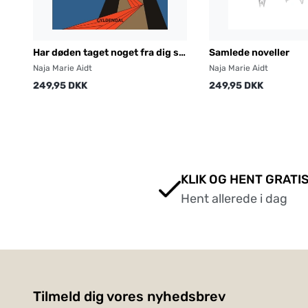
Har døden taget noget fra dig så
Samlede noveller
giv det tilbage
Naja Marie Aidt
Naja Marie Aidt
249,95 DKK
249,95 DKK
KLIK OG HENT GRATIS
Hent allerede i dag
Tilmeld dig vores nyhedsbrev