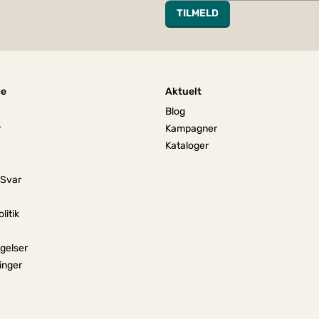
TILMELD
ce
Aktuelt
Blog
r
Kampagner
Kataloger
 Svar
litik
gelser
linger