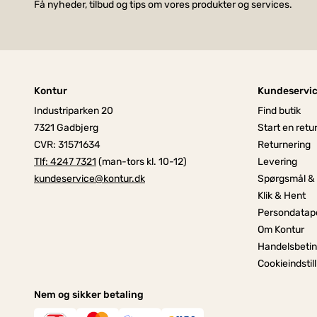
Få nyheder, tilbud og tips om vores produkter og services.
Kontur
Kundeservi
Industriparken 20
Find butik
7321 Gadbjerg
Start en retu
CVR: 31571634
Returnering
Tlf: 4247 7321
(man-tors kl. 10-12)
Levering
kundeservice@kontur.dk
Spørgsmål &
Klik & Hent
Persondatapo
Om Kontur
Handelsbetin
Cookieindstil
Nem og sikker betaling