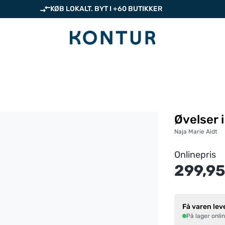
KØB LOKALT. BYT I +60 BUTIKKER
Øvelser 
Naja Marie Aidt
Onlinepris
299,95
Få varen lev
På lager onli