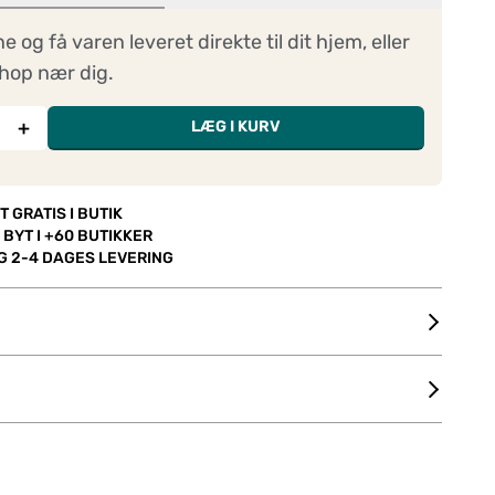
ne og få varen leveret direkte til dit hjem, eller
hop nær dig.
+
LÆG I KURV
T GRATIS I BUTIK
 BYT I +60 BUTIKKER
OG 2-4 DAGES LEVERING