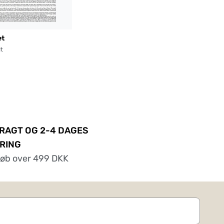
et
dt
FRAGT OG 2-4 DAGES
RING
køb over 499 DKK