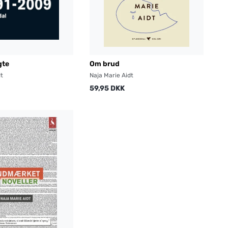
gte
Om brud
dt
Naja Marie Aidt
59,95 DKK