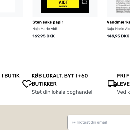
Sten saks papir
Vandmærk
Naja Marie Aidt
Naja Marie Ai
169,95 DKK
149,95 DKK
 I BUTIK
KØB LOKALT. BYT I +60
FRI 
BUTIKKER
LEVE
Støt din lokale boghandel
Ved 