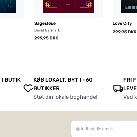
Sagesløse
Love City
David Garmark
299,95 DKK
299,95 DKK
 I BUTIK
KØB LOKALT. BYT I +60
FRI 
BUTIKKER
LEVE
Støt din lokale boghandel
Ved 