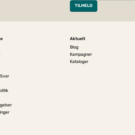
TILMELD
ce
Aktuelt
Blog
r
Kampagner
Kataloger
 Svar
litik
gelser
linger