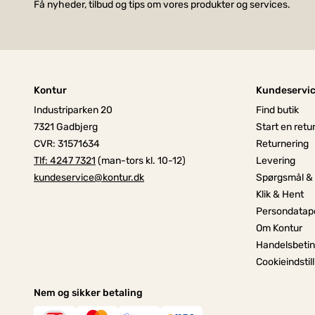
Få nyheder, tilbud og tips om vores produkter og services.
Kontur
Kundeservi
Industriparken 20
Find butik
7321 Gadbjerg
Start en retu
CVR: 31571634
Returnering
Tlf: 4247 7321
(man-tors kl. 10-12)
Levering
kundeservice@kontur.dk
Spørgsmål &
Klik & Hent
Persondatapo
Om Kontur
Handelsbetin
Cookieindstil
Nem og sikker betaling