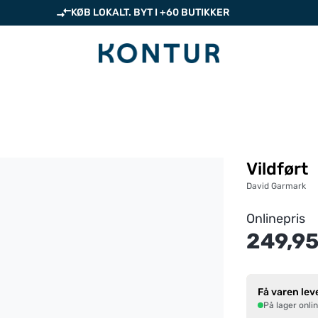
KØB LOKALT. BYT I +60 BUTIKKER
Vildført
David Garmark
Onlinepris
249,95
Få varen lev
På lager onli