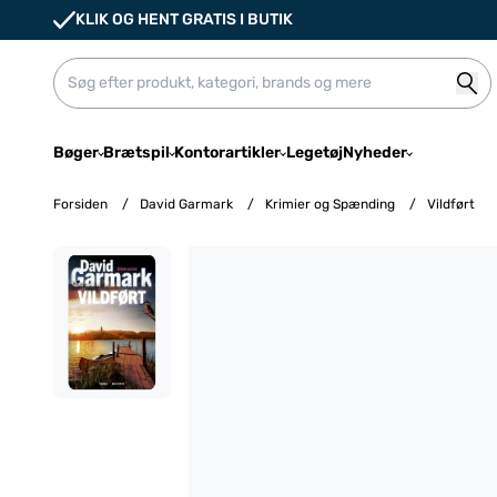
KLIK OG HENT GRATIS I BUTIK
Bøger
Brætspil
Kontorartikler
Legetøj
Nyheder
Forsiden
/
David Garmark
/
Krimier og Spænding
/
Vildført