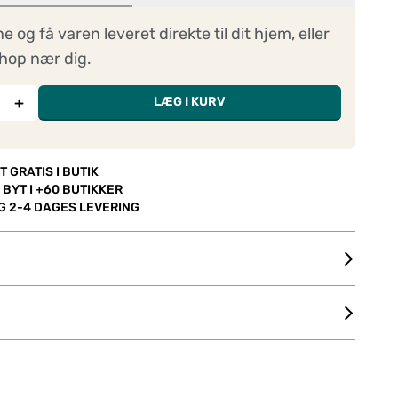
ne og få varen leveret direkte til dit hjem, eller
hop nær dig.
+
LÆG I KURV
T GRATIS I BUTIK
 BYT I +60 BUTIKKER
OG 2-4 DAGES LEVERING