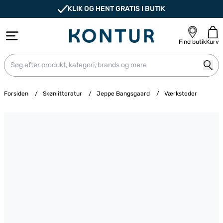
KLIK OG HENT GRATIS I BUTIK
Find butik
Kurv
Forsiden
/
Skønlitteratur
/
Jeppe Bangsgaard
/
Værksteder