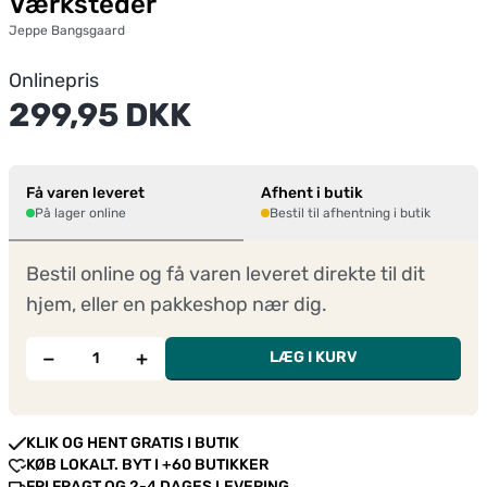
Værksteder
Jeppe Bangsgaard
Onlinepris
299,95 DKK
Få varen leveret
Afhent i butik
På lager online
Bestil til afhentning i butik
Bestil online og få varen leveret direkte til dit
hjem, eller en pakkeshop nær dig.
−
+
LÆG I KURV
KLIK OG HENT GRATIS I BUTIK
KØB LOKALT. BYT I +60 BUTIKKER
FRI FRAGT OG 2-4 DAGES LEVERING