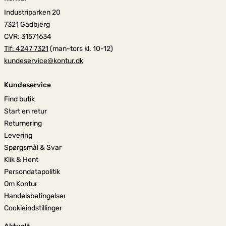
Industriparken 20
7321 Gadbjerg
CVR: 31571634
Tlf: 4247 7321
(man-tors kl. 10-12)
kundeservice@kontur.dk
Kundeservice
Find butik
Start en retur
Returnering
Levering
Spørgsmål & Svar
Klik & Hent
Persondatapolitik
Om Kontur
Handelsbetingelser
Cookieindstillinger