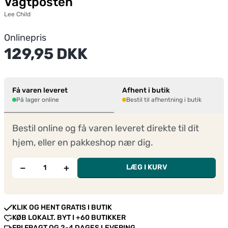
Vagtposten
Lee Child
Onlinepris
129,95 DKK
Få varen leveret
Afhent i butik
På lager online
Bestil til afhentning i butik
Bestil online og få varen leveret direkte til dit
hjem, eller en pakkeshop nær dig.
−
+
LÆG I KURV
KLIK OG HENT GRATIS I BUTIK
KØB LOKALT. BYT I +60 BUTIKKER
FRI FRAGT OG 2-4 DAGES LEVERING