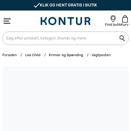
KLIK OG HENT GRATIS I BUTIK
Find butik
Kurv
Forsiden
/
Lee Child
/
Krimier og Spænding
/
Vagtposten