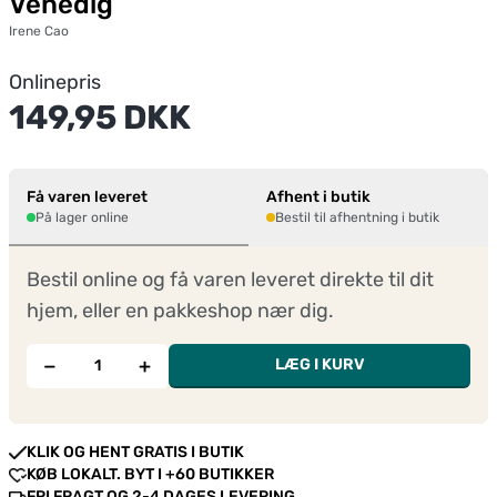
Venedig
Irene Cao
Onlinepris
149,95 DKK
Få varen leveret
Afhent i butik
På lager online
Bestil til afhentning i butik
Bestil online og få varen leveret direkte til dit
hjem, eller en pakkeshop nær dig.
−
+
LÆG I KURV
KLIK OG HENT GRATIS I BUTIK
KØB LOKALT. BYT I +60 BUTIKKER
FRI FRAGT OG 2-4 DAGES LEVERING