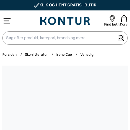
KLIK OG HENT GRATIS I BUTIK
Find butik
Kurv
Forsiden
/
Skønlitteratur
/
Irene Cao
/
Venedig