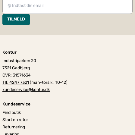
TILMELD
Kontur
Industriparken 20
7321 Gadbjerg
CVR: 31571634
Tlf: 4247 7321
(man-tors kl. 10-12)
kundeservice@kontur.dk
Kundeservice
Find butik
Start en retur
Returnering
Levering